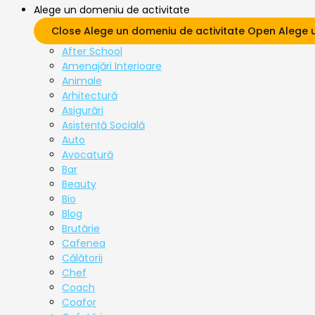
Alege un domeniu de activitate
Close Alege un domeniu de activitate
Open Alege u
After School
Amenajări Interioare
Animale
Arhitectură
Asigurări
Asistență Socială
Auto
Avocatură
Bar
Beauty
Bio
Blog
Brutărie
Cafenea
Călătorii
Chef
Coach
Coafor