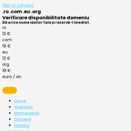
Skip to content
.ro .com .eu .org
Verificare disponibilitate domeniu
Dă orice nume ideilor tale și rezervă-l imediat.
ro
12 €
com
19 €
eu
12 €
org
19 €
euro / an
Home
Websites
Mentenanță
Domenii
Hosting