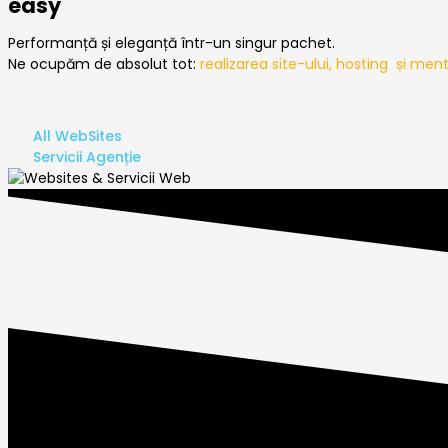
easy
Performanță și eleganță într-un singur pachet.
Ne ocupăm de absolut tot:
realizarea site-ului
, hosting și men
All WebSites
Servicii Agenție