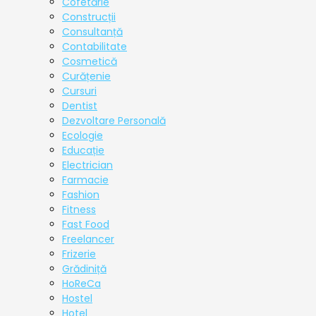
Cofetărie
Construcții
Consultanță
Contabilitate
Cosmetică
Curățenie
Cursuri
Dentist
Dezvoltare Personală
Ecologie
Educație
Electrician
Farmacie
Fashion
Fitness
Fast Food
Freelancer
Frizerie
Grădiniță
HoReCa
Hostel
Hotel