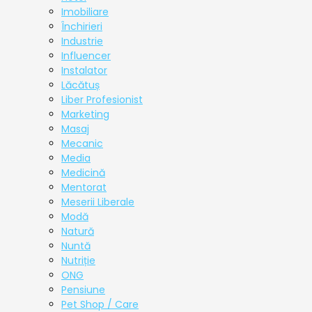
Imobiliare
Închirieri
Industrie
Influencer
Instalator
Lăcătuș
Liber Profesionist
Marketing
Masaj
Mecanic
Media
Medicină
Mentorat
Meserii Liberale
Modă
Natură
Nuntă
Nutriție
ONG
Pensiune
Pet Shop / Care