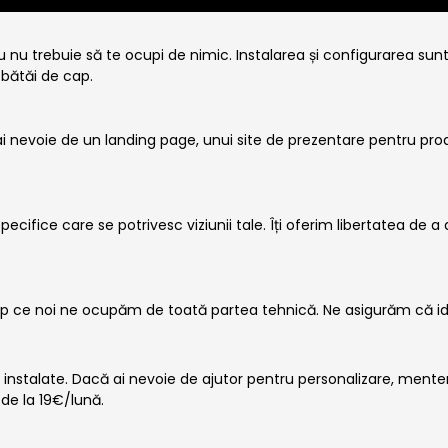
nu trebuie să te ocupi de nimic. Instalarea și configurarea sunt i
 bătăi de cap.
ă ai nevoie de un landing page, unui site de prezentare pentru pr
pecifice care se potrivesc viziunii tale. Îți oferim libertatea de a
timp ce noi ne ocupăm de toată partea tehnică. Ne asigurăm că idei
 instalate. Dacă ai nevoie de ajutor pentru personalizare, mente
 de la 19€/lună.