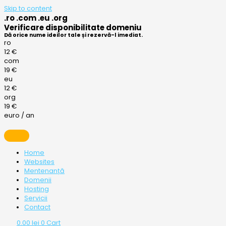
Skip to content
.ro .com .eu .org
Verificare disponibilitate domeniu
Dă orice nume ideilor tale și rezervă-l imediat.
ro
12 €
com
19 €
eu
12 €
org
19 €
euro / an
Home
Websites
Mentenanță
Domenii
Hosting
Servicii
Contact
0.00
lei
0
Cart