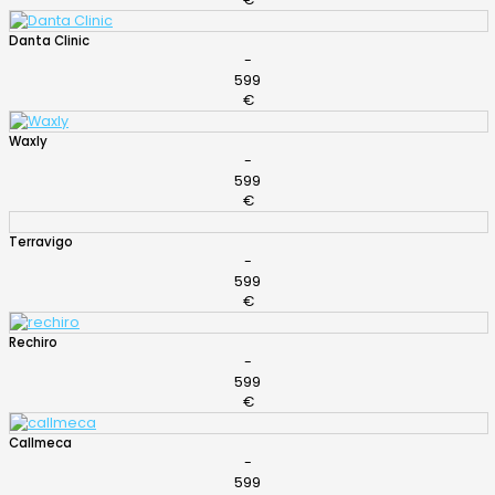
Danta Clinic
-
599
€
Waxly
-
599
€
Terravigo
-
599
€
Rechiro
-
599
€
Callmeca
-
599