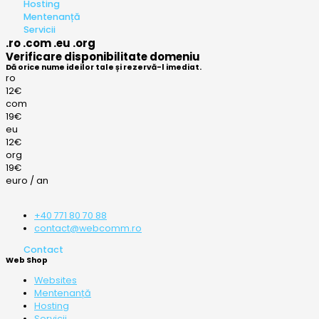
Hosting
Mentenanță
Servicii
.ro .com .eu .org
Verificare disponibilitate domeniu
Dă orice nume ideilor tale și rezervă-l imediat.
ro
12€
com
19€
eu
12€
org
19€
euro / an
+40 771 80 70 88
contact@webcomm.ro
Contact
Web Shop
Websites
Mentenanță
Hosting
Servicii