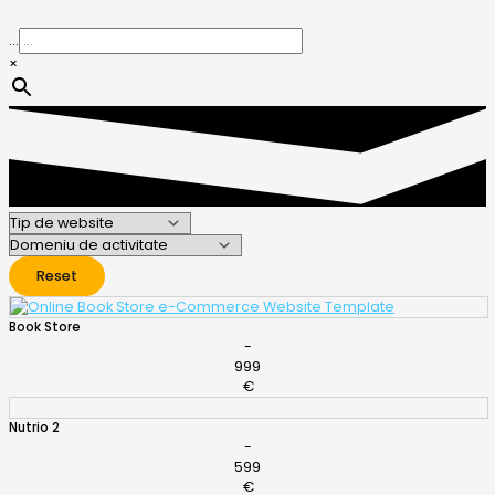
...
×
Reset
Book Store
-
999
€
Nutrio 2
-
599
€