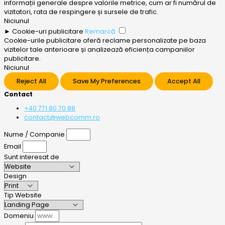
informații generale despre valorile metrice, cum ar fi numărul de
vizitatori, rata de respingere și sursele de trafic.
Niciunul
►
Cookie-uri publicitare
Remarcă
Cookie-urile publicitare oferă reclame personalizate pe baza
vizitelor tale anterioare și analizează eficiența campaniilor
publicitare.
Niciunul
Reject All
Save My Preferences
Accept All
Contact
+40 771 80 70 88
contact@webcomm.ro
Nume / Companie
Email
Sunt interesat de
Design
Tip Website
Domeniu