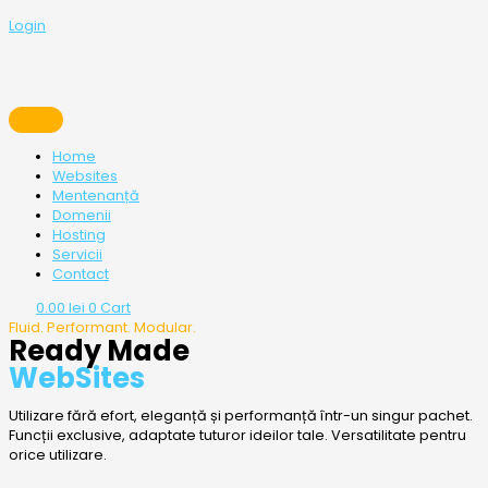
Login
Home
Websites
Mentenanță
Domenii
Hosting
Servicii
Contact
0.00
lei
0
Cart
Fluid. Performant. Modular.
Ready Made
WebSites
Utilizare fără efort, eleganță și performanță într-un singur pachet.
Funcții exclusive, adaptate tuturor ideilor tale. Versatilitate pentru
orice utilizare.