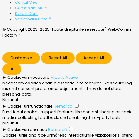
Contul Meu
Comenzile Mele
Detalii Cont
Schimbare Parolă
®
© Copyright 2023-2025. Toate drepturile rezervate
WebComm
Factory™
Customize
Reject All
Accept All
✖
►
Cookie-uri necesare
Always Active
Necessary cookies enable essential site features like secure log-
ins and consent preference adjustments. They do not store
personal data.
Niciunul
►
Cookie-uri funcționale
Remarcă
Functional cookies support features like content sharing on social
media, collecting feedback, and enabling third-party tools.
Niciunul
►
Cookie-uri analitice
Remarcă
Cookie-urile analitice urmăresc interacțiunile vizitatorilor și oferă