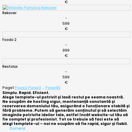
€
Rekover
-
599
€
Foodo 2
-
999
€
Restolux
-
599
€
Page
1
Page
2
Page
3
…
Page
45
Simplu. Rapid. Eficient.
Alege template-ul potrivit și lasă restul pe seama noastră.
Ne ocupăm de hosting sigur, mentenanță constantă și
rezervarea domeniului tău, asigurând o funcționare stabilă și
fără probleme. Putem să generăm conținutul și să selectăm
imaginile potrivite ideilor tale, astfel încât website-ul tău să
fie complet și profesionist. Tot ce trebuie să faci este să
alegi template-ul – noi ne ocupăm să fie rapid, sigur și fiabil.
Domenii