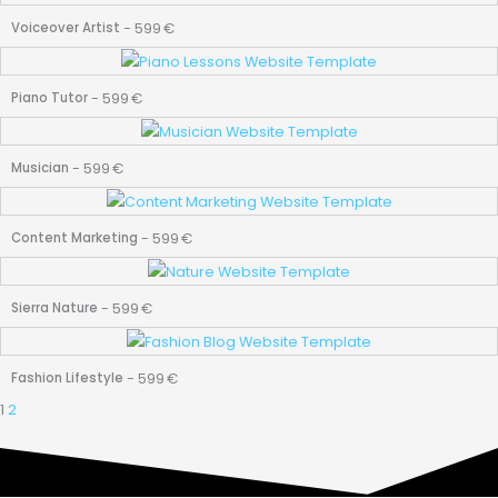
-
599
€
Voiceover Artist
-
599
€
Piano Tutor
-
599
€
Musician
-
599
€
Content Marketing
-
599
€
Sierra Nature
-
599
€
Fashion Lifestyle
1
2