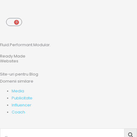
Skip
to
content
0
Cart
Fluid.Performant.Modular.
Ready Made
Websites
Site-uri pentru Blog
Domenii similare
Media
Publicitate
Influencer
Coach