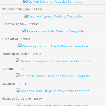
-
599
€
KS Fashion Designer
-
599
€
Creative Agency
-
599
€
Flute Artist
-
299
€
Wedding Invitation
-
599
€
Generic
-
599
€
Mountain
-
599
€
Business Consulting