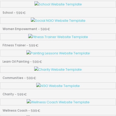
-
599
€
School
-
599
€
Women Empowerment
-
599
€
Fitness Trainer
-
599
€
Learn Oil Painting
-
599
€
Communities
-
599
€
Charity
-
599
€
Wellness Coach