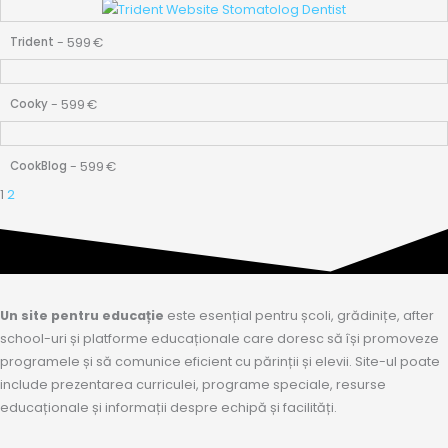
-
599
€
Trident
-
599
€
Cooky
-
599
€
CookBlog
1
2
Un site pentru educație
este esențial pentru școli, grădinițe, after
school-uri și platforme educaționale care doresc să își promoveze
programele și să comunice eficient cu părinții și elevii. Site-ul poate
include prezentarea curriculei, programe speciale, resurse
educaționale și informații despre echipă și facilități.