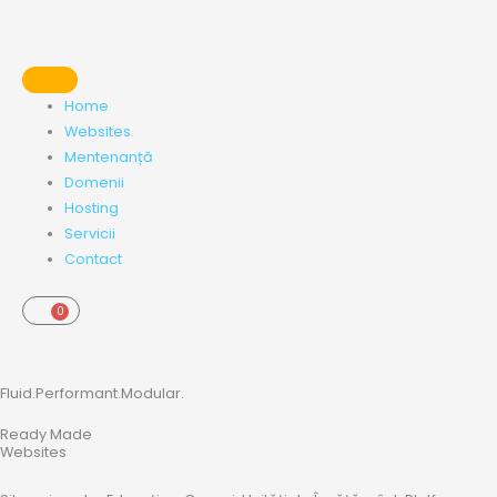
Skip
to
content
Home
Websites
Mentenanță
Domenii
Hosting
Servicii
Contact
0
Cart
Fluid.Performant.Modular.
Ready Made
Websites