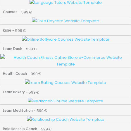
Page
Page
-
599
€
Courses
-
599
€
Kidie
-
599
€
Learn Dash
-
999
€
Health Coach
-
599
€
Learn Bakery
-
599
€
Learn Meditation
-
599
€
Relationship Coach