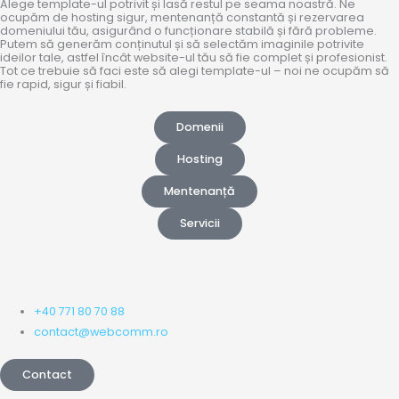
Alege template-ul potrivit și lasă restul pe seama noastră. Ne
ocupăm de hosting sigur, mentenanță constantă și rezervarea
domeniului tău, asigurând o funcționare stabilă și fără probleme.
Putem să generăm conținutul și să selectăm imaginile potrivite
ideilor tale, astfel încât website-ul tău să fie complet și profesionist.
Tot ce trebuie să faci este să alegi template-ul – noi ne ocupăm să
fie rapid, sigur și fiabil.
Domenii
Hosting
Mentenanță
Servicii
+40 771 80 70 88
contact@webcomm.ro
Contact