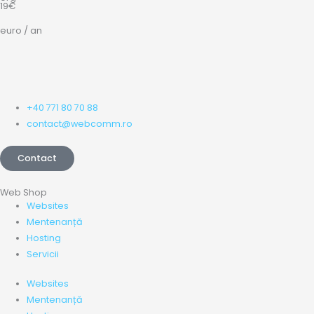
19€
euro / an
+40 771 80 70 88
contact@webcomm.ro
Contact
Web Shop
Websites
Mentenanță
Hosting
Servicii
Websites
Mentenanță