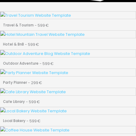
Page
Page
Page
Page
-
599
€
Travel & Tourism
-
599
€
Hotel & BnB
-
599
€
Outdoor Adventure
-
299
€
Party Planner
-
599
€
Cafe Library
-
599
€
Local Bakery