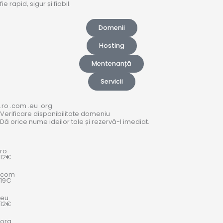
fie rapid, sigur și fiabil.
Domenii
Hosting
Mentenanță
Servicii
.ro .com .eu .org
Verificare disponibilitate domeniu
Dă orice nume ideilor tale și rezervă-l imediat.
ro
12€
com
19€
eu
12€
org