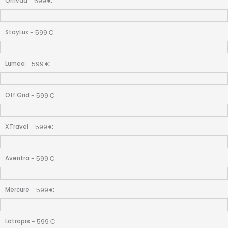
-
599
€
Orrivaa
-
599
€
StayLux
-
599
€
Lumea
-
599
€
Off Grid
-
599
€
XTravel
-
599
€
Aventra
-
599
€
Mercure
-
599
€
Latropis