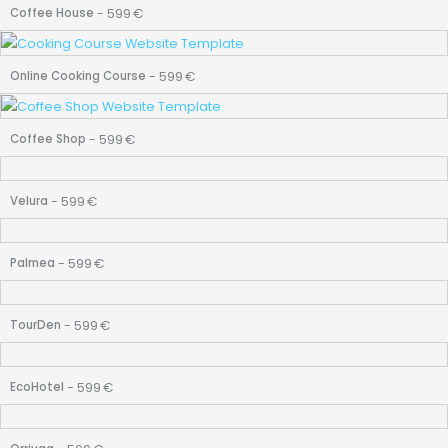
-
599
€
Coffee House
-
599
€
Online Cooking Course
-
599
€
Coffee Shop
-
599
€
Velura
-
599
€
Palmea
-
599
€
TourDen
-
599
€
EcoHotel