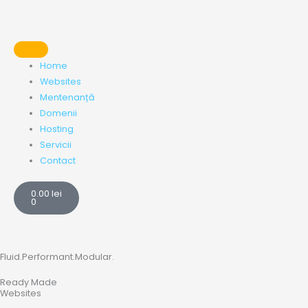
Skip
to
content
Home
Websites
Mentenanță
Domenii
Hosting
Servicii
Contact
Cart
0.00
lei
0
Fluid.Performant.Modular.
Ready Made
Websites