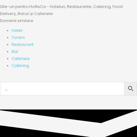
Site-uri pentru HoReCa - Hoteluri, Restaurante, Catering, Food
Delivery, Baruri și Cafenele
Domenii similare
Hotel
Turism
Restaurant
Bar
Cafenea
Catering