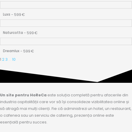
-
599
€
Luxs
-
599
€
Naturcotta
-
599
€
Dreamlux
1
2
3
…
10
Un site pentru HoReCa
este soluția completă pentru afacerile din
industria ospitalității care vor să își consolideze vizibilitatea online și
să atragă mai mulți clienți. Fie că administrezi un hotel, un restaurant,
o cafenea sau un serviciu de catering, prezența online este
esențială pentru succes.