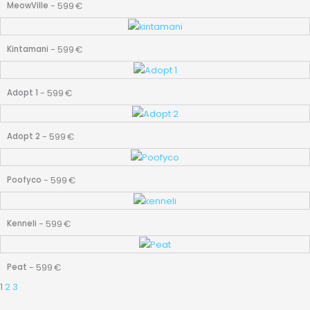
-
599
€
MeowVille
-
599
€
Kintamani
-
599
€
Adopt 1
-
599
€
Adopt 2
-
599
€
Poofyco
-
599
€
Kenneli
-
599
€
Peat
1
2
3