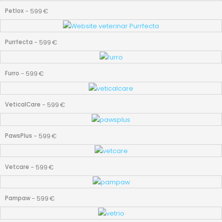
-
599
€
Petlox
-
599
€
Purrfecta
-
599
€
Furro
-
599
€
VeticalCare
-
599
€
PawsPlus
-
599
€
Vetcare
-
599
€
Pampaw