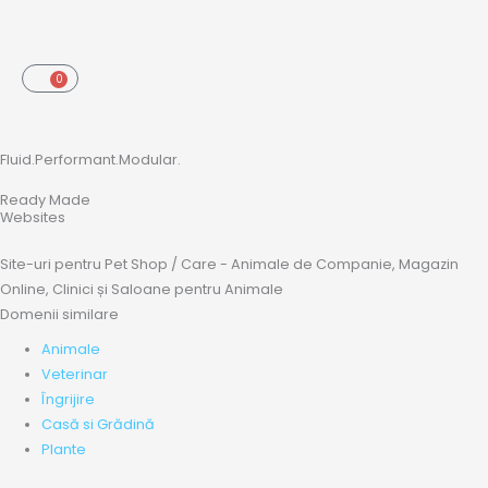
Skip
to
content
0
Cart
Fluid.Performant.Modular.
Ready Made
Websites
Site-uri pentru Pet Shop / Care - Animale de Companie, Magazin
Online, Clinici și Saloane pentru Animale
Domenii similare
Animale
Veterinar
Îngrijire
Casă si Grădină
Plante