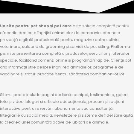
Un site pentru pet shop și pet care
este soluția completă pentru
afacerile dedicate îngrijirii animalelor de companie, oferind o
prezență digitală profesională pentru magazine online, clinici
veterinare, saloane de grooming și servicii de pet sitting. Platforma
permite prezentarea completă a produselor, serviciilor și ofertelor
speciale, facilitând comenzi online și programări rapide. Clienții pot
afla informații utile despre îngrijirea animalelor, programele de
vaccinare și sfaturi practice pentru sănătatea companionilor lor.
Site-ul poate include pagini dedicate echipei, testimoniale, galerii
foto și video, bloguri și articole educaționale, precum și secțiuni
interactive pentru rezervări, abonamente sau consultanță.
Integrările cu social media, newslettere și sisteme de fidelizare ajută
la crearea unei comunități active de iubitori de animale.