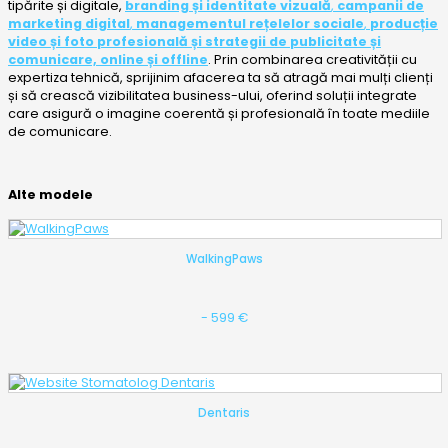
tipărite și digitale,
branding și identitate vizuală
,
campanii de
marketing digital
,
managementul rețelelor sociale
,
producție
video și foto profesională
și
strategii de publicitate și
comunicare, online și offline
. Prin combinarea creativității cu
expertiza tehnică, sprijinim afacerea ta să atragă mai mulți clienți
și să crească vizibilitatea business-ului, oferind soluții integrate
care asigură o imagine coerentă și profesională în toate mediile
de comunicare.
Alte modele
WalkingPaws
- 599 €
Dentaris