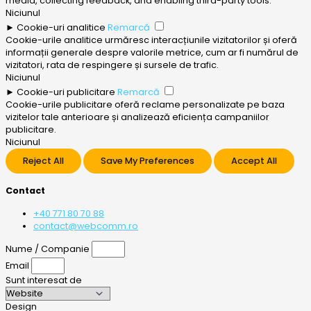
media, collecting feedback, and enabling third-party tools.
Niciunul
►
Cookie-uri analitice
Remarcă
Cookie-urile analitice urmăresc interacțiunile vizitatorilor și oferă
informații generale despre valorile metrice, cum ar fi numărul de
vizitatori, rata de respingere și sursele de trafic.
Niciunul
►
Cookie-uri publicitare
Remarcă
Cookie-urile publicitare oferă reclame personalizate pe baza
vizitelor tale anterioare și analizează eficiența campaniilor
publicitare.
Niciunul
Reject All
Save My Preferences
Accept All
Contact
+40 771 80 70 88
contact@webcomm.ro
Nume / Companie
Email
Sunt interesat de
Design