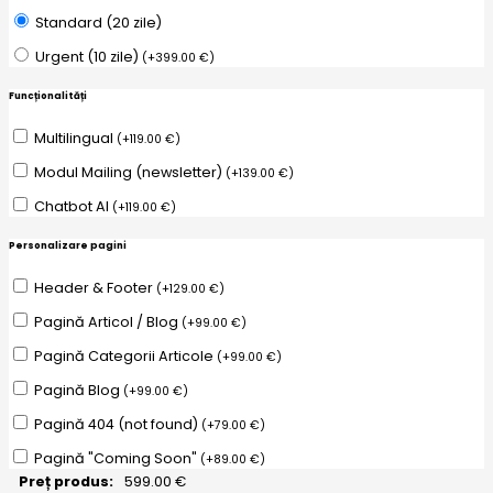
Standard (20 zile)
Urgent (10 zile)
(
+
399.00
€
)
Funcționalități
Multilingual
(
+
119.00
€
)
Modul Mailing (newsletter)
(
+
139.00
€
)
Chatbot AI
(
+
119.00
€
)
Personalizare pagini
Header & Footer
(
+
129.00
€
)
Pagină Articol / Blog
(
+
99.00
€
)
Pagină Categorii Articole
(
+
99.00
€
)
Pagină Blog
(
+
99.00
€
)
Pagină 404 (not found)
(
+
79.00
€
)
Pagină "Coming Soon"
(
+
89.00
€
)
Preț produs:
599.00
€