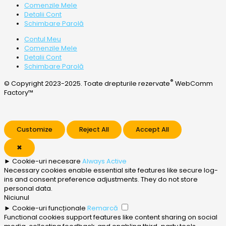
Comenzile Mele
Detalii Cont
Schimbare Parolă
Contul Meu
Comenzile Mele
Detalii Cont
Schimbare Parolă
®
© Copyright 2023-2025. Toate drepturile rezervate
WebComm
Factory™
Customize
Reject All
Accept All
✖
►
Cookie-uri necesare
Always Active
Necessary cookies enable essential site features like secure log-
ins and consent preference adjustments. They do not store
personal data.
Niciunul
►
Cookie-uri funcționale
Remarcă
Functional cookies support features like content sharing on social