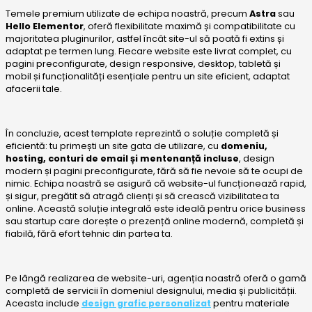
Temele premium utilizate de echipa noastră, precum
Astra
sau
Hello Elementor
, oferă flexibilitate maximă și compatibilitate cu
majoritatea pluginurilor, astfel încât site-ul să poată fi extins și
adaptat pe termen lung. Fiecare website este livrat complet, cu
pagini preconfigurate, design responsive, desktop, tabletă și
mobil și funcționalități esențiale pentru un site eficient, adaptat
afacerii tale.
În concluzie, acest template reprezintă o soluție completă și
eficientă: tu primești un site gata de utilizare, cu
domeniu,
hosting, conturi de email și mentenanță incluse
, design
modern și pagini preconfigurate, fără să fie nevoie să te ocupi de
nimic. Echipa noastră se asigură că website-ul funcționează rapid,
și sigur, pregătit să atragă clienți și să crească vizibilitatea ta
online. Această soluție integrală este ideală pentru orice business
sau startup care dorește o prezență online modernă, completă și
fiabilă, fără efort tehnic din partea ta.
Pe lângă realizarea de website-uri, agenția noastră oferă o gamă
completă de servicii în domeniul designului, media și publicității.
Aceasta include
design grafic personalizat
pentru materiale