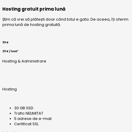
Hosting gratuit prima lună
Știm că vrei să plătești doar când totul e gata. De aceea, îți oferim
prima lună de hosting gratuită.
39 €
29 € / lună*
Hosting & Administrare
Hosting
30 GB SSD
Trafic NELIMITAT
5 adrese de e-mail
Certificat SSL