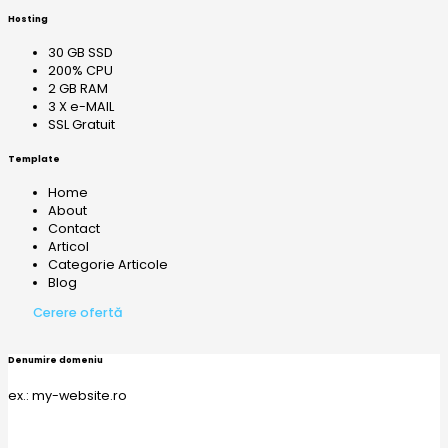
Hosting
30 GB SSD
200% CPU
2 GB RAM
3 X e-MAIL
SSL Gratuit
Template
Home
About
Contact
Articol
Categorie Articole
Blog
Cerere ofertă
Denumire domeniu
ex.: my-website.ro