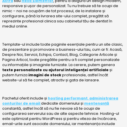
Astra
sau
Hello Elementor
, pentru a asigura un design modern,
responsive și ușor de personalizat. Tu nu trebuie să te ocupi de
nimic – noi ne ocupăm de tot procesul, de la instalare și
configurare, până la livrarea site-ului complet, pregătit să
reprezinte profesional clinica sau cabinetul tău de dentist în
mediul online.
Template-ul include toate paginile esențiale pentru un site clasic,
de prezentare și promovare a business-ului tau, cum ar fi: Acasă,
Despre Noi, Servicii, Echipa, Contact, Blog, Categorie Articole și
Pagina Articol, toate pregătite pentru a fi complet personalizate
cu informațiile și imaginile furnizate. La cerere, putem genera
texte personalizate cu ajutorul inteligenței artificiale
și
putem furniza
imagini de stock
profesionale, astfel încât
website-ul să fie complet, atractiv și gata de lansare.
Pachetul oferit include și
hosting performant
,
administrarea
conturilor de email
dedicate domeniului și
mentenanță
constantă, astfel încât să nu fie nevoie să te ocupi de
configurarea serverului sau de alte aspecte tehnice. Hosting-ul
este optimizat pentru WordPress și pentru viteza de încărcare,
email-urile sunt asociate domeniului, iar mentenanța include