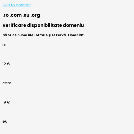
Skip to content
.ro .com .eu .org
Verificare disponibilitate domeniu
Dă orice nume ideilor tale și rezervă-l imediat.
ro
12 €
com
19 €
eu