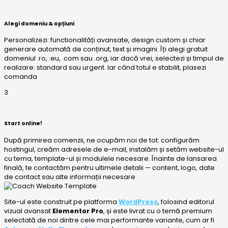
Alegi domeniu & opțiuni
Personalizezi: functionalități avansate, design custom și chiar
generare automată de conținut, text și imagini. Îți alegi gratuit
domeniul .ro, .eu, .com sau .org, iar dacă vrei, selectezi și timpul de
realizare: standard sau urgent. Iar când totul e stabilit, plasezi
comanda
3
Start online!
După primirea comenzii, ne ocupăm noi de tot: configurăm
hostingul, creăm adresele de e-mail, instalăm și setăm website-ul
cu tema, template-ul și modulele necesare. Înainte de lansarea
finală, te contactăm pentru ultimele detalii — content, logo, date
de contact sau alte informații necesare
Site-ul este construit pe platforma
WordPress
, folosind editorul
vizual avansat
Elementor Pro
, și este livrat cu o temă premium
selectată de noi dintre cele mai performante variante, cum ar fi