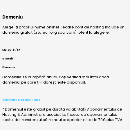
Domeniu
Alege-ți propriul nume online! Fiecare cont de hosting include un
domeniu gratuit (.ro, .eu, .org sau .com), oferit la alegere.
122.26
lei
/an
Gratuit*
Domeniu
Domeniile se cumpără anual. Poți verifica mai întâi dacă
domeniul pe care ți-l dorești este disponibil.
Verificare disponibilitate
* Domeniul este gratuit pe durata valabilității Abonamentului de
Hosting & Administrare asociat. La încetarea abonamentului,
costul de transferului către noul proprietar este de 79€ plus TVA.