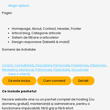
Alege opțiuni
Pagini
Homepage, About, Contact, Header, Footer
Articol blog, Categorie articole
Sistem de filtrare a articolelor
Design responsive (tabletă & mobil)
Domenii de Activitate
Coach
,
Consultanță
,
Dezvoltare Personală
,
Freelancer
,
Influencer
,
Marketing
,
Mentorat
,
Psihologie
,
Publicitate
,
Sociologie
Cere o ofertă
Ce este inclus
Cum comand
Detalii
Ce include pachetul
Fiecare website vine cu un pachet complet de hosting (cu
domeniu gratuit), mentenanță și administrare, pentru o
funcționare impecabilă, fără griji și fără efort.