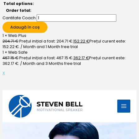
Total options:
Order total:
Cantitate Coach
Adaugă în coș
1
×
Web Plus
204.71
€
Prețul inițial a fost: 204.71 €.
152.22
€
Prețul curent este:
152.22 €.
/ Month
and 1 Month free trial
1
×
Web Safe
467.15
€
Prețul inițial a fost: 467.15 €.
362.17
€
Prețul curent este:
362.17 €.
/ Month
and 3 Months free trial
X