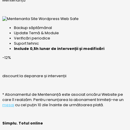
Mentenanță
Backup săptămânal
Update Temă & Module
Verificări periodice
Suport tehnic
Include 0,5h lunar de intervenții și modificări
-12%
discount la depanare și intervenții
* Abonamentul de Mentenanță este asociat oricărui Website pe
care îl realizăm. Pentru renunțarea la abonament trimiteți-ne un
mesaj
cu cel puțin 10 zile înainte de următoarea plată.
Simplu. Totul online