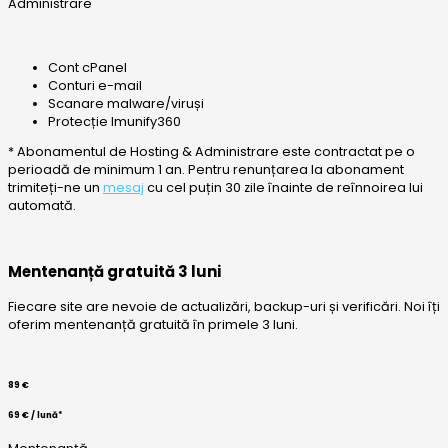
Administrare
Cont cPanel
Conturi e-mail
Scanare malware/viruși
Protecție Imunify360
* Abonamentul de Hosting & Administrare este contractat pe o
perioadă de minimum 1 an. Pentru renunțarea la abonament
trimiteți-ne un
mesaj
cu cel puțin 30 zile înainte de reînnoirea lui
automată.
Mentenanță gratuită 3 luni
Fiecare site are nevoie de actualizări, backup-uri și verificări. Noi îți
oferim mentenanță gratuită în primele 3 luni.
89 €
69 € / lună*