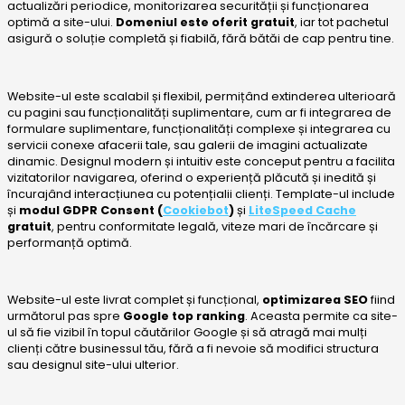
actualizări periodice, monitorizarea securității și funcționarea
optimă a site-ului.
Domeniul este oferit gratuit
, iar tot pachetul
asigură o soluție completă și fiabilă, fără bătăi de cap pentru tine.
Website-ul este scalabil și flexibil, permițând extinderea ulterioară
cu pagini sau funcționalități suplimentare, cum ar fi integrarea de
formulare suplimentare, funcționalități complexe și integrarea cu
servicii conexe afacerii tale, sau galerii de imagini actualizate
dinamic. Designul modern și intuitiv este conceput pentru a facilita
vizitatorilor navigarea, oferind o experiență plăcută și inedită și
încurajând interacțiunea cu potențialii clienți. Template-ul include
și
modul GDPR Consent (
Cookiebot
)
și
LiteSpeed Cache
gratuit
, pentru conformitate legală, viteze mari de încărcare și
performanță optimă.
Website-ul este livrat complet și funcțional,
optimizarea SEO
fiind
următorul pas spre
Google top ranking
. Aceasta permite ca site-
ul să fie vizibil în topul căutărilor Google și să atragă mai mulți
clienți către businessul tău, fără a fi nevoie să modifici structura
sau designul site-ului ulterior.