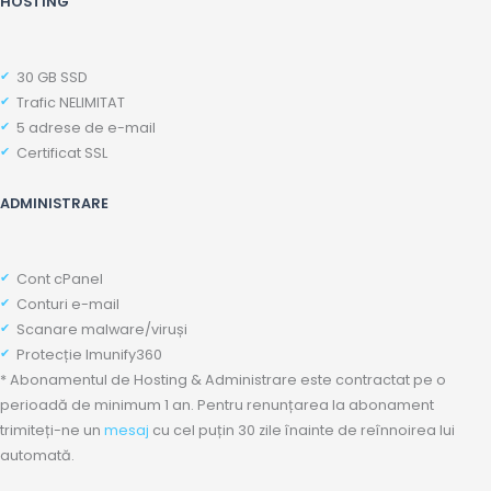
HOSTING
30 GB SSD
Trafic NELIMITAT
5 adrese de e-mail
Certificat SSL
ADMINISTRARE
Cont cPanel
Conturi e-mail
Scanare malware/viruși
Protecție Imunify360
* Abonamentul de Hosting & Administrare este contractat pe o
perioadă de minimum 1 an. Pentru renunțarea la abonament
trimiteți-ne un
mesaj
cu cel puțin 30 zile înainte de reînnoirea lui
automată.