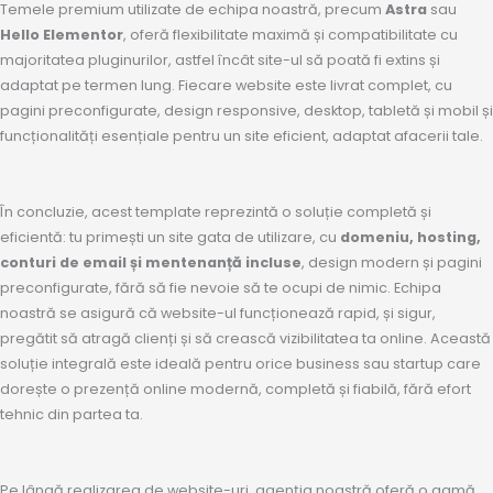
Temele premium utilizate de echipa noastră, precum
Astra
sau
Hello Elementor
, oferă flexibilitate maximă și compatibilitate cu
majoritatea pluginurilor, astfel încât site-ul să poată fi extins și
adaptat pe termen lung. Fiecare website este livrat complet, cu
pagini preconfigurate, design responsive, desktop, tabletă și mobil și
funcționalități esențiale pentru un site eficient, adaptat afacerii tale.
În concluzie, acest template reprezintă o soluție completă și
eficientă: tu primești un site gata de utilizare, cu
domeniu, hosting,
conturi de email și mentenanță incluse
, design modern și pagini
preconfigurate, fără să fie nevoie să te ocupi de nimic. Echipa
noastră se asigură că website-ul funcționează rapid, și sigur,
pregătit să atragă clienți și să crească vizibilitatea ta online. Această
soluție integrală este ideală pentru orice business sau startup care
dorește o prezență online modernă, completă și fiabilă, fără efort
tehnic din partea ta.
Pe lângă realizarea de website-uri, agenția noastră oferă o gamă