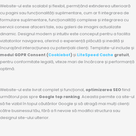
Website-ul este scalabil și flexibil, permițând extinderea ulterioară
cu pagini sau funcționalități suplimentare, cum ar fi integrarea de
formulare suplimentare, funcționalități complexe și integrarea cu
servicii conexe afacerii tale, sau galerii de imagini actualizate
dinamic. Designul modern și intuitiv este conceput pentru a facilita
vizitatorilor navigarea, oferind o experiență plăcută și inedită și
încurajând interacțiunea cu potențialii clienți. Template-ul include și
modul GDPR Consent (
Cookiebot
)
și
LiteSpeed Cache
gratuit
,
pentru conformitate legală, viteze mari de încărcare și performanță
optimă.
Website-ul este livrat complet și funcțional,
optimizarea SEO
fiind
următorul pas spre
Google top ranking
. Aceasta permite ca site-ul
să fie vizibil în topul căutărilor Google și să atragă mai mulți clienți
către businessul tău, fără a fi nevoie să modifici structura sau
designul site-ului ulterior.