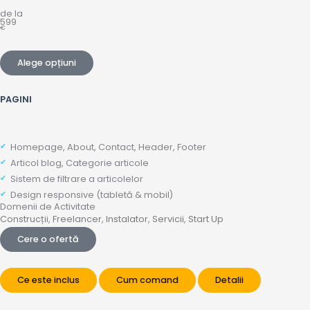
de la
599
€
Alege opțiuni
PAGINI
Homepage, About, Contact, Header, Footer
Articol blog, Categorie articole
Sistem de filtrare a articolelor
Design responsive (tabletă & mobil)
Domenii de Activitate
Construcții
,
Freelancer
,
Instalator
,
Servicii
,
Start Up
Cere o ofertă
Ce este inclus
Cum comand
Detalii