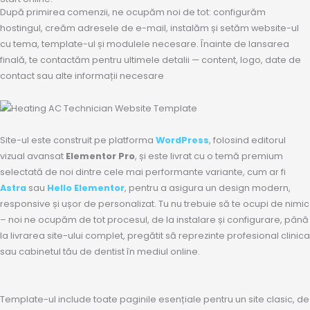
După primirea comenzii, ne ocupăm noi de tot: configurăm
hostingul, creăm adresele de e-mail, instalăm și setăm website-ul
cu tema, template-ul și modulele necesare. Înainte de lansarea
finală, te contactăm pentru ultimele detalii — content, logo, date de
contact sau alte informații necesare
Site-ul este construit pe platforma
WordPress
, folosind editorul
vizual avansat
Elementor Pro
, și este livrat cu o temă premium
selectată de noi dintre cele mai performante variante, cum ar fi
Astra
sau
Hello Elementor
, pentru a asigura un design modern,
responsive și ușor de personalizat. Tu nu trebuie să te ocupi de nimic
– noi ne ocupăm de tot procesul, de la instalare și configurare, până
la livrarea site-ului complet, pregătit să reprezinte profesional clinica
sau cabinetul tău de dentist în mediul online.
Template-ul include toate paginile esențiale pentru un site clasic, de