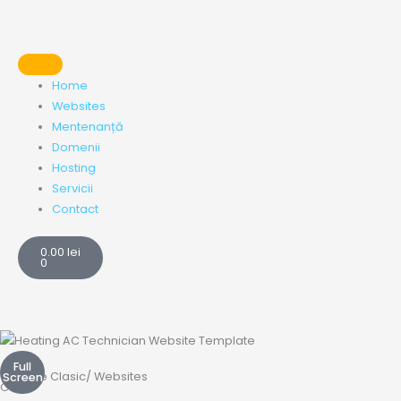
Skip
to
content
Home
Websites
Mentenanță
Domenii
Hosting
Servicii
Contact
Cart
0.00
lei
0
Full
Website
Clasic
/
Websites
Screen
Cool