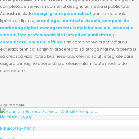
completă de servicii în domeniul designului, media și publicității.
Aceasta include
design grafic personalizat
pentru materiale
tipărite și digitale,
branding și identitate vizuală
,
campanii de
marketing digital
,
managementul rețelelor sociale
,
producție
video și foto profesională
și
strategii de publicitate și
comunicare, online și offline
. Prin combinarea creativității cu
expertiza tehnică, sprijinim afacerea ta să atragă mai mulți clienți și
să crească vizibilitatea business-ului, oferind soluții integrate care
asigură o imagine coerentă și profesională în toate mediile de
comunicare.
Alte modele
- 599 €
Mountain
- 599 €
Naturcotta