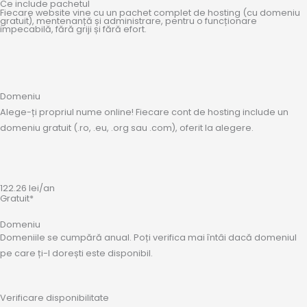
Ce include pachetul
Fiecare website vine cu un pachet complet de hosting (cu domeniu
gratuit), mentenanță și administrare, pentru o funcționare
impecabilă, fără griji și fără efort.
Domeniu
Alege-ți propriul nume online! Fiecare cont de hosting include un
domeniu gratuit (.ro, .eu, .org sau .com), oferit la alegere.
122.26
lei
/an
Gratuit*
Domeniu
Domeniile se cumpără anual. Poți verifica mai întâi dacă domeniul
pe care ți-l dorești este disponibil.
Verificare disponibilitate