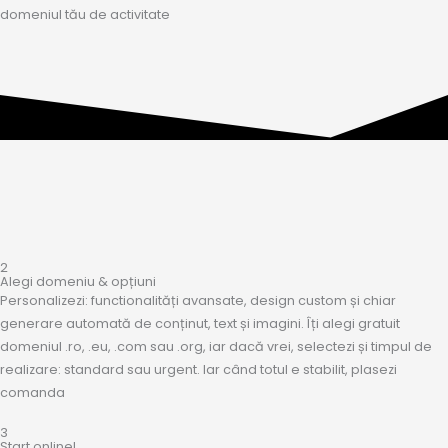
domeniul tău de activitate
2
Alegi domeniu & opțiuni
Personalizezi: functionalități avansate, design custom și chiar
generare automată de conținut, text și imagini. Îți alegi gratuit
domeniul .ro, .eu, .com sau .org, iar dacă vrei, selectezi și timpul de
realizare: standard sau urgent. Iar când totul e stabilit, plasezi
comanda
3
Start online!