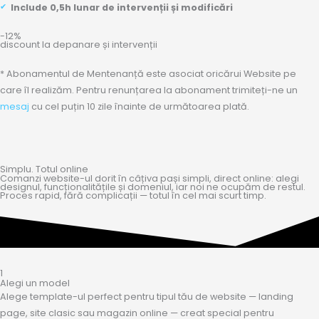
Include 0,5h lunar de intervenții și modificări
-12%
discount la depanare și intervenții
* Abonamentul de Mentenanță este asociat oricărui Website pe
care îl realizăm. Pentru renunțarea la abonament trimiteți-ne un
mesaj
cu cel puțin 10 zile înainte de următoarea plată.
Simplu. Totul online
Comanzi website-ul dorit în câțiva pași simpli, direct online: alegi
designul, funcționalitățile și domeniul, iar noi ne ocupăm de restul.
Proces rapid, fără complicații — totul în cel mai scurt timp.
1
Alegi un model
Alege template-ul perfect pentru tipul tău de website — landing
page, site clasic sau magazin online — creat special pentru