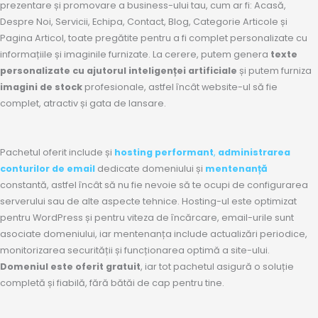
prezentare și promovare a business-ului tau, cum ar fi: Acasă,
Despre Noi, Servicii, Echipa, Contact, Blog, Categorie Articole și
Pagina Articol, toate pregătite pentru a fi complet personalizate cu
informațiile și imaginile furnizate. La cerere, putem genera
texte
personalizate cu ajutorul inteligenței artificiale
și putem furniza
imagini de stock
profesionale, astfel încât website-ul să fie
complet, atractiv și gata de lansare.
Pachetul oferit include și
hosting performant
,
administrarea
conturilor de email
dedicate domeniului și
mentenanță
constantă, astfel încât să nu fie nevoie să te ocupi de configurarea
serverului sau de alte aspecte tehnice. Hosting-ul este optimizat
pentru WordPress și pentru viteza de încărcare, email-urile sunt
asociate domeniului, iar mentenanța include actualizări periodice,
monitorizarea securității și funcționarea optimă a site-ului.
Domeniul este oferit gratuit
, iar tot pachetul asigură o soluție
completă și fiabilă, fără bătăi de cap pentru tine.