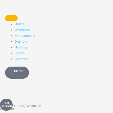
Skip
to
content
Home
Websites
Mentenanță
Domenii
Hosting
Servicii
Contact
Cart
0.00
lei
0
Full
Website
Clasic
/
Websites
Screen
FinOffice