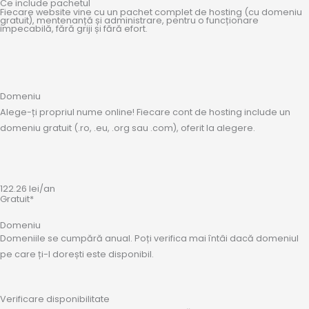
Ce include pachetul
Fiecare website vine cu un pachet complet de hosting (cu domeniu
gratuit), mentenanță și administrare, pentru o funcționare
impecabilă, fără griji și fără efort.
Domeniu
Alege-ți propriul nume online! Fiecare cont de hosting include un
domeniu gratuit (.ro, .eu, .org sau .com), oferit la alegere.
122.26
lei
/an
Gratuit*
Domeniu
Domeniile se cumpără anual. Poți verifica mai întâi dacă domeniul
pe care ți-l dorești este disponibil.
Verificare disponibilitate