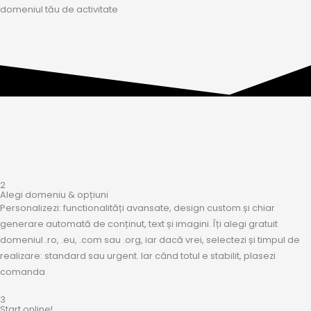
domeniul tău de activitate
2
Alegi domeniu & opțiuni
Personalizezi: functionalități avansate, design custom și chiar
generare automată de conținut, text și imagini. Îți alegi gratuit
domeniul .ro, .eu, .com sau .org, iar dacă vrei, selectezi și timpul de
realizare: standard sau urgent. Iar când totul e stabilit, plasezi
comanda
3
Start online!