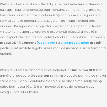
Website-ul este scalabil și flexibil, permițând extinderea ulterioară
cu pagini sau funcționalități suplimentare, cum ar fi integrarea de
formulare suplimentare, funcționalități complexe și integrarea cu
servicii conexe afacerii tale, sau galerii de imagini actualizate
dinamic. Designul modern și intuitiv este conceput pentru a facilita
vizitatorilor navigarea, oferind o experiență plăcută și inedită și
încurajând interacțiunea cu potențialii clienți. Template-ul include și
modul GDPR Consent (
Cookiebot
)
și
LiteSpeed Cache
gratuit
,
pentru conformitate legală, viteze mari de încărcare și performanță
optimă.
Website-ul este livrat complet și funcțional,
optimizarea SEO
fiind
următorul pas spre
Google top ranking
. Aceasta permite ca site-ul
să fie vizibil în topul căutărilor Google și să atragă mai mulți clienți
către businessul tău, fără a fi nevoie să modifici structura sau
designul site-ului ulterior.