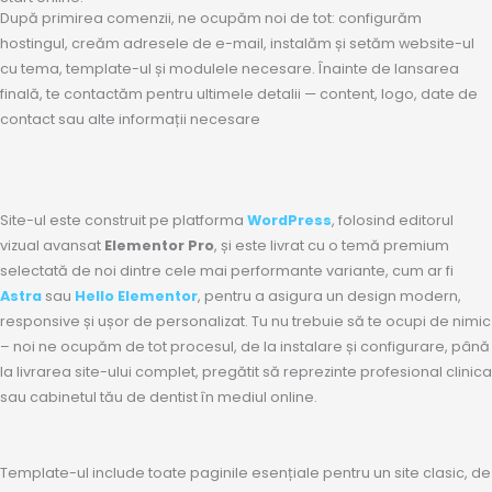
După primirea comenzii, ne ocupăm noi de tot: configurăm
hostingul, creăm adresele de e-mail, instalăm și setăm website-ul
cu tema, template-ul și modulele necesare. Înainte de lansarea
finală, te contactăm pentru ultimele detalii — content, logo, date de
contact sau alte informații necesare
Site-ul este construit pe platforma
WordPress
, folosind editorul
vizual avansat
Elementor Pro
, și este livrat cu o temă premium
selectată de noi dintre cele mai performante variante, cum ar fi
Astra
sau
Hello Elementor
, pentru a asigura un design modern,
responsive și ușor de personalizat. Tu nu trebuie să te ocupi de nimic
– noi ne ocupăm de tot procesul, de la instalare și configurare, până
la livrarea site-ului complet, pregătit să reprezinte profesional clinica
sau cabinetul tău de dentist în mediul online.
Template-ul include toate paginile esențiale pentru un site clasic, de