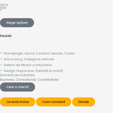
de la
599
€
Alege opțiuni
PAGINI
Homepage, About, Contact, Header, Footer
Articol blog, Categorie articole
Sistem de filtrare a articolelor
Design responsive (tabletă & mobil)
Domenii de Activitate
Business
,
Consultanță
,
Contabilitate
Cere o ofertă
Ce este inclus
Cum comand
Detalii