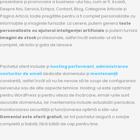
prezentare și promovare a business-ului tau, cum ar fi: Acasă,
Despre Noi, Servicii, Echipa, Contact, Blog, Categorie Articole și
Pagina Articol, toate pregătite pentru a fi complet personalizate cu
informațiile și imaginile furnizate. La cerere, putem genera
texte
personalizate cu ajutorul inteligenței artificiale
și putem furniza
imagini de stock
profesionale, astfel încât website-ul să fie
complet, atractiv și gata de lansare.
Pachetul oferit include și
hosting performant
,
administrarea
conturilor de email
dedicate domeniului și
mentenanță
constantă, astfel încât să nu fie nevoie să te ocupi de configurarea
serverului sau de alte aspecte tehnice. Hosting-ul este optimizat
pentru WordPress și pentru viteza de încărcare, email-urile sunt
asociate domeniului, iar mentenanța include actualizări periodice,
monitorizarea securității și funcționarea optimă a site-ului.
Domeniul este oferit gratuit
, iar tot pachetul asigură o soluție
completă și fiabilă, fără bătăi de cap pentru tine.