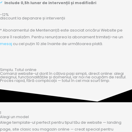
Include 0,5h lunar de intervenții și modificări
-12%
discount la depanare și intervenții
* Abonamentul de Mentenanță este asociat oricărui Website pe
care îl realizăm. Pentru renunțarea la abonament trimiteți-ne un
mesaj
cu cel puțin 10 zile înainte de următoarea plată.
Simplu. Totul online
Comanzi website-ul dorit în câțiva pași simpli, direct online: alegi
designul, funcționalitățile și domeniul, iar noi ne ocupăm de restul.
Proces rapid, fără complicații — totul în cel mai scurt timp.
1
Alegi un model
Alege template-ul perfect pentru tipul tău de website — landing
page, site clasic sau magazin online — creat special pentru