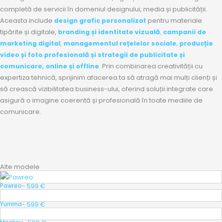
completă de servicii în domeniul designului, media și publicității.
Aceasta include
design grafic personalizat
pentru materiale
tipărite și digitale,
branding și identitate vizuală
,
campanii de
marketing digital
,
managementul rețelelor sociale
,
producție
video și foto profesională
și
strategii de publicitate și
comunicare, online și offline
. Prin combinarea creativității cu
expertiza tehnică, sprijinim afacerea ta să atragă mai mulți clienți și
să crească vizibilitatea business-ului, oferind soluții integrate care
asigură o imagine coerentă și profesională în toate mediile de
comunicare.
Alte modele
- 599 €
Pawreo
- 599 €
Yumma