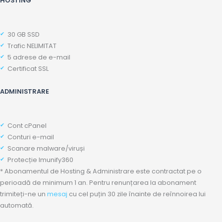
HOSTING
30 GB SSD
Trafic NELIMITAT
5 adrese de e-mail
Certificat SSL
ADMINISTRARE
Cont cPanel
Conturi e-mail
Scanare malware/viruși
Protecție Imunify360
* Abonamentul de Hosting & Administrare este contractat pe o
perioadă de minimum 1 an. Pentru renunțarea la abonament
trimiteți-ne un
mesaj
cu cel puțin 30 zile înainte de reînnoirea lui
automată.