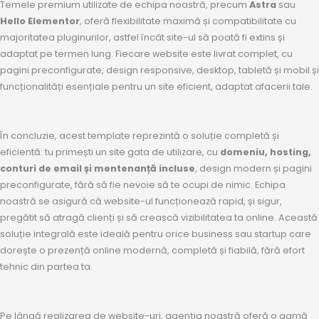
Temele premium utilizate de echipa noastră, precum
Astra
sau
Hello Elementor
, oferă flexibilitate maximă și compatibilitate cu
majoritatea pluginurilor, astfel încât site-ul să poată fi extins și
adaptat pe termen lung. Fiecare website este livrat complet, cu
pagini preconfigurate, design responsive, desktop, tabletă și mobil și
funcționalități esențiale pentru un site eficient, adaptat afacerii tale.
În concluzie, acest template reprezintă o soluție completă și
eficientă: tu primești un site gata de utilizare, cu
domeniu, hosting,
conturi de email și mentenanță incluse
, design modern și pagini
preconfigurate, fără să fie nevoie să te ocupi de nimic. Echipa
noastră se asigură că website-ul funcționează rapid, și sigur,
pregătit să atragă clienți și să crească vizibilitatea ta online. Această
soluție integrală este ideală pentru orice business sau startup care
dorește o prezență online modernă, completă și fiabilă, fără efort
tehnic din partea ta.
Pe lângă realizarea de website-uri, agenția noastră oferă o gamă