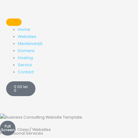
Skip
to
content
Home
Websites
Mentenanță
Domenii
Hosting
Servicii
Contact
Cart
0.00
lei
0
Full
Website
Clasic
/
Websites
Screen
Professional Services