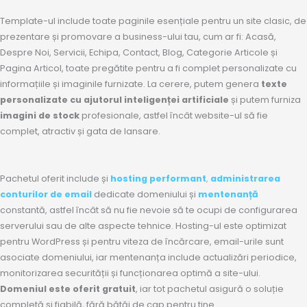
Template-ul include toate paginile esențiale pentru un site clasic, de
prezentare și promovare a business-ului tau, cum ar fi: Acasă,
Despre Noi, Servicii, Echipa, Contact, Blog, Categorie Articole și
Pagina Articol, toate pregătite pentru a fi complet personalizate cu
informațiile și imaginile furnizate. La cerere, putem genera
texte
personalizate cu ajutorul inteligenței artificiale
și putem furniza
imagini de stock
profesionale, astfel încât website-ul să fie
complet, atractiv și gata de lansare.
Pachetul oferit include și
hosting performant
,
administrarea
conturilor de email
dedicate domeniului și
mentenanță
constantă, astfel încât să nu fie nevoie să te ocupi de configurarea
serverului sau de alte aspecte tehnice. Hosting-ul este optimizat
pentru WordPress și pentru viteza de încărcare, email-urile sunt
asociate domeniului, iar mentenanța include actualizări periodice,
monitorizarea securității și funcționarea optimă a site-ului.
Domeniul este oferit gratuit
, iar tot pachetul asigură o soluție
completă și fiabilă, fără bătăi de cap pentru tine.