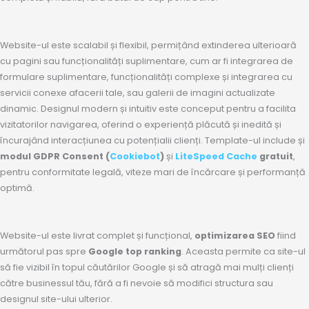
Website-ul este scalabil și flexibil, permițând extinderea ulterioară
cu pagini sau funcționalități suplimentare, cum ar fi integrarea de
formulare suplimentare, funcționalități complexe și integrarea cu
servicii conexe afacerii tale, sau galerii de imagini actualizate
dinamic. Designul modern și intuitiv este conceput pentru a facilita
vizitatorilor navigarea, oferind o experiență plăcută și inedită și
încurajând interacțiunea cu potențialii clienți. Template-ul include și
modul GDPR Consent (
Cookiebot
)
și
LiteSpeed Cache
gratuit
,
pentru conformitate legală, viteze mari de încărcare și performanță
optimă.
Website-ul este livrat complet și funcțional,
optimizarea SEO
fiind
următorul pas spre
Google top ranking
. Aceasta permite ca site-ul
să fie vizibil în topul căutărilor Google și să atragă mai mulți clienți
către businessul tău, fără a fi nevoie să modifici structura sau
designul site-ului ulterior.