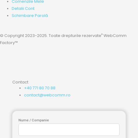
Comenzile Mele
Detalii Cont
Schimbare Parolă
®
© Copyright 2023-2025. Toate drepturile rezervate
WebComm
Factory™
Contact
+40 771 80 70 88
contact@webcomm.ro
Nume / Companie