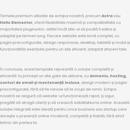
Temele premium utilizate de echipa noastră, precum
Astra
sau
Hello Elementor
, oferă flexibilitate maximă și compatibilitate cu
majoritatea pluginurilor, astfel încât site-ul să poată fi extins și
adaptat pe termen lung. Fiecare website este livrat complet, cu
pagini preconfigurate, design responsive, desktop, tabletă și mobil și
funcționalități esențiale pentru un site eficient, adaptat afacerii tale.
În concluzie, acest template reprezintă o soluție completă și
eficientă: tu primești un site gata de utilizare, cu
domeniu, hosting,
conturi de email și mentenanță incluse
, design modern și pagini
preconfigurate, fără să fie nevoie să te ocupi de nimic. Echipa
noastră se asigură că website-ul funcționează rapid, și sigur,
pregătit să atragă clienți și să crească vizibilitatea ta online. Această
soluție integrală este ideală pentru orice business sau startup care
dorește o prezență online modernă, completă și fiabilă, fără efort
tehnic din partea ta.