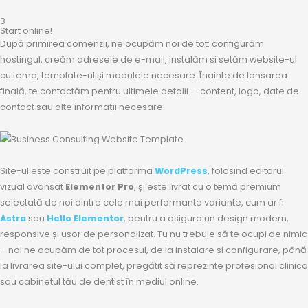
3
Start online!
După primirea comenzii, ne ocupăm noi de tot: configurăm
hostingul, creăm adresele de e-mail, instalăm și setăm website-ul
cu tema, template-ul și modulele necesare. Înainte de lansarea
finală, te contactăm pentru ultimele detalii — content, logo, date de
contact sau alte informații necesare
Site-ul este construit pe platforma
WordPress
, folosind editorul
vizual avansat
Elementor Pro
, și este livrat cu o temă premium
selectată de noi dintre cele mai performante variante, cum ar fi
Astra
sau
Hello Elementor
, pentru a asigura un design modern,
responsive și ușor de personalizat. Tu nu trebuie să te ocupi de nimic
– noi ne ocupăm de tot procesul, de la instalare și configurare, până
la livrarea site-ului complet, pregătit să reprezinte profesional clinica
sau cabinetul tău de dentist în mediul online.