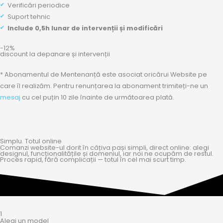
Verificări periodice
Suport tehnic
Include 0,5h lunar de intervenții și modificări
-12%
discount la depanare și intervenții
* Abonamentul de Mentenanță este asociat oricărui Website pe
care îl realizăm. Pentru renunțarea la abonament trimiteți-ne un
mesaj
cu cel puțin 10 zile înainte de următoarea plată.
Simplu. Totul online
Comanzi website-ul dorit în câțiva pași simpli, direct online: alegi
designul, funcționalitățile și domeniul, iar noi ne ocupăm de restul.
Proces rapid, fără complicații — totul în cel mai scurt timp.
1
Alegi un model