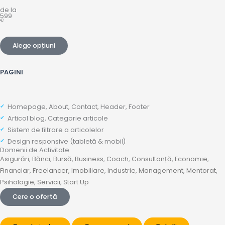
de la
599
€
Alege opțiuni
PAGINI
Homepage, About, Contact, Header, Footer
Articol blog, Categorie articole
Sistem de filtrare a articolelor
Design responsive (tabletă & mobil)
Domenii de Activitate
Asigurări
,
Bănci
,
Bursă
,
Business
,
Coach
,
Consultanță
,
Economie
,
Financiar
,
Freelancer
,
Imobiliare
,
Industrie
,
Management
,
Mentorat
,
Psihologie
,
Servicii
,
Start Up
Cere o ofertă