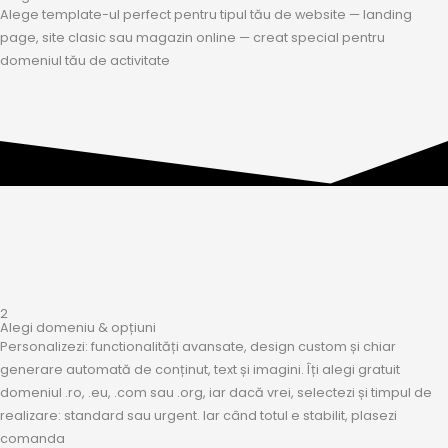
Alege template-ul perfect pentru tipul tău de website — landing
page, site clasic sau magazin online — creat special pentru
domeniul tău de activitate
2
Alegi domeniu & opțiuni
Personalizezi: functionalități avansate, design custom și chiar
generare automată de conținut, text și imagini. Îți alegi gratuit
domeniul .ro, .eu, .com sau .org, iar dacă vrei, selectezi și timpul de
realizare: standard sau urgent. Iar când totul e stabilit, plasezi
comanda