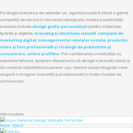
Pe lângă realizarea de website-uri, agenția noastră oferă o gamă
completă de servicii în domeniul designului, media și publicității.
Aceasta include
design grafic personalizat
pentru materiale
tipărite și digitale,
branding și identitate vizuală
,
campanii de
marketing digital
,
managementul rețelelor sociale
,
producție
video și foto profesională
și
strategii de publicitate și
comunicare, online și offline
. Prin combinarea creativității cu
expertiza tehnică, sprijinim afacerea ta să atragă mai mulți clienți și
să crească vizibilitatea business-ului, oferind soluții integrate care
asigură o imagine coerentă și profesională în toate mediile de
comunicare.
Alte modele
- 599 €
Hope