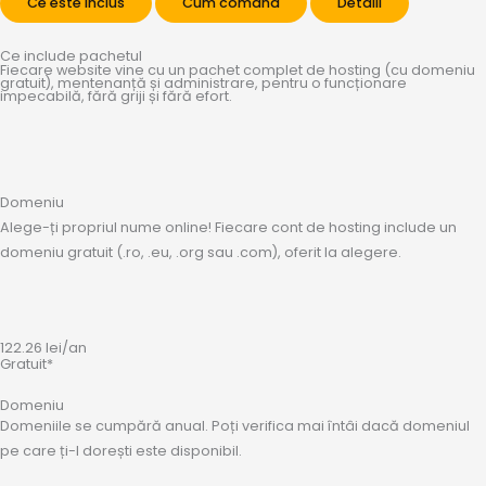
Ce este inclus
Cum comand
Detalii
Ce include pachetul
Fiecare website vine cu un pachet complet de hosting (cu domeniu
gratuit), mentenanță și administrare, pentru o funcționare
impecabilă, fără griji și fără efort.
Domeniu
Alege-ți propriul nume online! Fiecare cont de hosting include un
domeniu gratuit (.ro, .eu, .org sau .com), oferit la alegere.
122.26
lei
/an
Gratuit*
Domeniu
Domeniile se cumpără anual. Poți verifica mai întâi dacă domeniul
pe care ți-l dorești este disponibil.