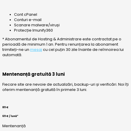
Cont cPanel
Conturi e-mail
Scanare malware/viruși
Protecție Imunify360
* Abonamentul de Hosting & Administrare este contractat pe o
perioadă de minimum 1 an. Pentru renunțarea la abonament
trimiteți-ne un
mesaj
cu cel puțin 30 zile înainte de reînnoirea lui
automată.
Mentenanță gratuită 3 luni
Fiecare site are nevoie de actualizări, backup-uri și verificări. Noi îți
oferim mentenanță gratuită în primele 3 luni.
89 €
69 € / lună*
Mentenanță