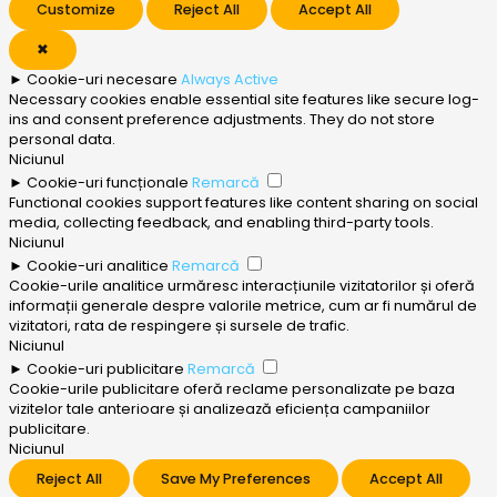
Customize
Reject All
Accept All
✖
►
Cookie-uri necesare
Always Active
Necessary cookies enable essential site features like secure log-
ins and consent preference adjustments. They do not store
personal data.
Niciunul
►
Cookie-uri funcționale
Remarcă
Functional cookies support features like content sharing on social
media, collecting feedback, and enabling third-party tools.
Niciunul
►
Cookie-uri analitice
Remarcă
Cookie-urile analitice urmăresc interacțiunile vizitatorilor și oferă
informații generale despre valorile metrice, cum ar fi numărul de
vizitatori, rata de respingere și sursele de trafic.
Niciunul
►
Cookie-uri publicitare
Remarcă
Cookie-urile publicitare oferă reclame personalizate pe baza
vizitelor tale anterioare și analizează eficiența campaniilor
publicitare.
Niciunul
Reject All
Save My Preferences
Accept All