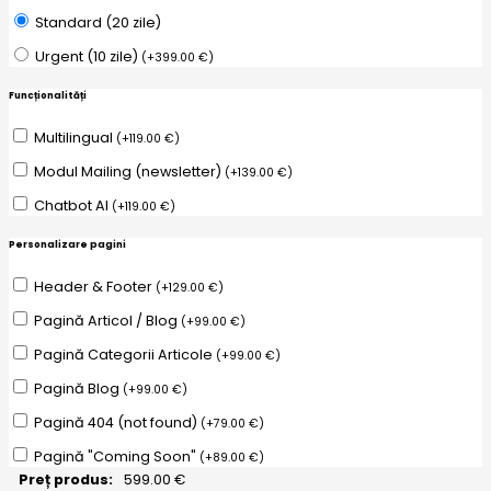
Standard (20 zile)
Urgent (10 zile)
(
+
399.00
€
)
Funcționalități
Multilingual
(
+
119.00
€
)
Modul Mailing (newsletter)
(
+
139.00
€
)
Chatbot AI
(
+
119.00
€
)
Personalizare pagini
Header & Footer
(
+
129.00
€
)
Pagină Articol / Blog
(
+
99.00
€
)
Pagină Categorii Articole
(
+
99.00
€
)
Pagină Blog
(
+
99.00
€
)
Pagină 404 (not found)
(
+
79.00
€
)
Pagină "Coming Soon"
(
+
89.00
€
)
Preț produs:
599.00
€