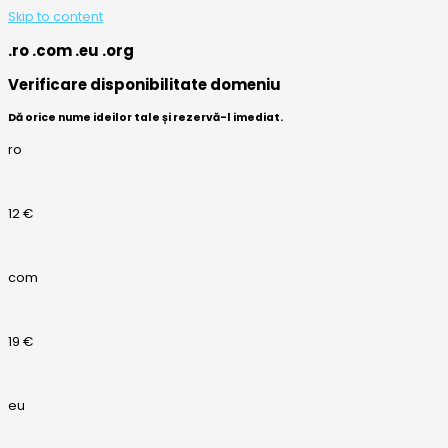
Skip to content
.ro .com .eu .org
Verificare disponibilitate domeniu
Dă orice nume ideilor tale și rezervă-l imediat.
ro
12 €
com
19 €
eu