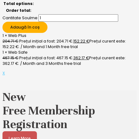
Total options:
Order total:
Cantitate Soulme
Adaugă în coș
1
×
Web Plus
204.71
€
Prețul inițial a fost: 204.71 €.
152.22
€
Prețul curent este:
152.22 €.
/ Month
and 1 Month free trial
1
×
Web Safe
467.15
€
Prețul inițial a fost: 467.15 €.
362.17
€
Prețul curent este:
362.17 €.
/ Month
and 3 Months free trial
X