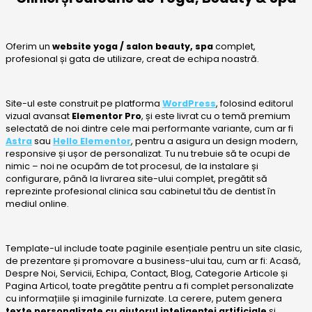
Oferim un
website yoga / salon beauty, spa
complet,
profesional și gata de utilizare, creat de echipa noastră.
Site-ul este construit pe platforma
WordPress
, folosind editorul
vizual avansat
Elementor Pro
, și este livrat cu o temă premium
selectată de noi dintre cele mai performante variante, cum ar fi
Astra
sau
Hello Elementor
, pentru a asigura un design modern,
responsive și ușor de personalizat. Tu nu trebuie să te ocupi de
nimic – noi ne ocupăm de tot procesul, de la instalare și
configurare, până la livrarea site-ului complet, pregătit să
reprezinte profesional clinica sau cabinetul tău de dentist în
mediul online.
Template-ul include toate paginile esențiale pentru un site clasic,
de prezentare și promovare a business-ului tau, cum ar fi: Acasă,
Despre Noi, Servicii, Echipa, Contact, Blog, Categorie Articole și
Pagina Articol, toate pregătite pentru a fi complet personalizate
cu informațiile și imaginile furnizate. La cerere, putem genera
texte personalizate cu ajutorul inteligenței artificiale
și