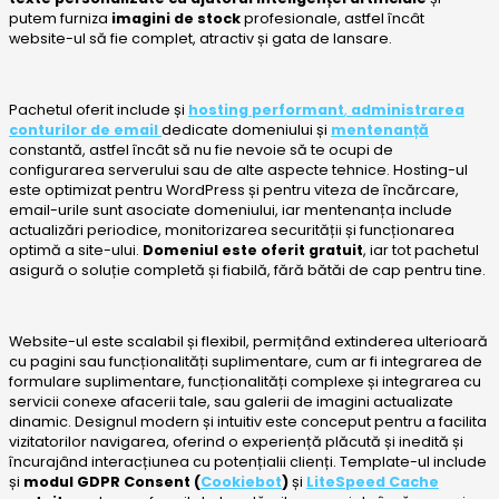
putem furniza
imagini de stock
profesionale, astfel încât
website-ul să fie complet, atractiv și gata de lansare.
Pachetul oferit include și
hosting performant
,
administrarea
conturilor de email
dedicate domeniului și
mentenanță
constantă, astfel încât să nu fie nevoie să te ocupi de
configurarea serverului sau de alte aspecte tehnice. Hosting-ul
este optimizat pentru WordPress și pentru viteza de încărcare,
email-urile sunt asociate domeniului, iar mentenanța include
actualizări periodice, monitorizarea securității și funcționarea
optimă a site-ului.
Domeniul este oferit gratuit
, iar tot pachetul
asigură o soluție completă și fiabilă, fără bătăi de cap pentru tine.
Website-ul este scalabil și flexibil, permițând extinderea ulterioară
cu pagini sau funcționalități suplimentare, cum ar fi integrarea de
formulare suplimentare, funcționalități complexe și integrarea cu
servicii conexe afacerii tale, sau galerii de imagini actualizate
dinamic. Designul modern și intuitiv este conceput pentru a facilita
vizitatorilor navigarea, oferind o experiență plăcută și inedită și
încurajând interacțiunea cu potențialii clienți. Template-ul include
și
modul GDPR Consent (
Cookiebot
)
și
LiteSpeed Cache