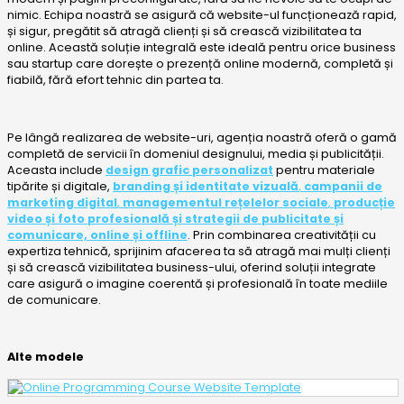
nimic. Echipa noastră se asigură că website-ul funcționează rapid,
și sigur, pregătit să atragă clienți și să crească vizibilitatea ta
online. Această soluție integrală este ideală pentru orice business
sau startup care dorește o prezență online modernă, completă și
fiabilă, fără efort tehnic din partea ta.
Pe lângă realizarea de website-uri, agenția noastră oferă o gamă
completă de servicii în domeniul designului, media și publicității.
Aceasta include
design grafic personalizat
pentru materiale
tipărite și digitale,
branding și identitate vizuală
,
campanii de
marketing digital
,
managementul rețelelor sociale
,
producție
video și foto profesională
și
strategii de publicitate și
comunicare, online și offline
. Prin combinarea creativității cu
expertiza tehnică, sprijinim afacerea ta să atragă mai mulți clienți
și să crească vizibilitatea business-ului, oferind soluții integrate
care asigură o imagine coerentă și profesională în toate mediile
de comunicare.
Alte modele