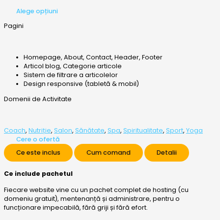
Alege opțiuni
Pagini
Homepage, About, Contact, Header, Footer
Articol blog, Categorie articole
Sistem de filtrare a articolelor
Design responsive (tabletă & mobil)
Domenii de Activitate
Coach
,
Nutriție
,
Salon
,
Sănătate
,
Spa
,
Spiritualitate
,
Sport
,
Yoga
Cere o ofertă
Ce este inclus
Cum comand
Detalii
Ce include pachetul
Fiecare website vine cu un pachet complet de hosting (cu
domeniu gratuit), mentenanță și administrare, pentru o
funcționare impecabilă, fără griji și fără efort.