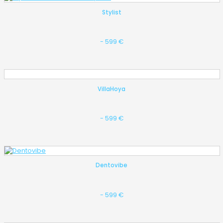
Stylist
- 599 €
VillaHoya
- 599 €
Dentovibe
- 599 €