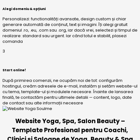
Alegi domeniu & opțiuni
Personalizezi: functionalități avansate, design custom și chiar
generare automată de conținut, text și imagini. Îți alegi gratuit
domeniul .ro, .eu, .com sau .org, iar dacă vrei, selectezi și timpul de
realizare: standard sau urgent. Iar când totul e stabilit, plasezi
comanda
3
Start online!
După primirea comenzii, ne ocupăm noi de tot: configurăm
hostingul, creăm adresele de e-mail, instalăm și setăm website-ul
cu tema, template-ul și modulele necesare. Înainte de lansarea
finală, te contactăm pentru ultimele detalii — content, logo, date
de contact sau alte informații necesare
Website Yoga, Spa, Salon Beauty –
Template Profesional pentru Coachi,
Clinici și Saloane de Yoga, Beauty & Spa