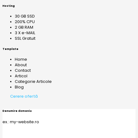
Hosting
30 GB SSD
200% CPU
2 GB RAM
3 X e-MAIL
SSL Gratuit
Template
Home
About
Contact
Articol
Categorie Articole
Blog
Cerere ofertă
Denumire domeniu
ex.: my-website.ro