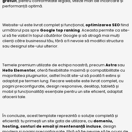
gratuit
, pentru conformitate legală, viteze mari de încărcare și
performanță optimă.
Website-ul este livrat complet și funcțional,
optimizarea SEO
fiind
următorul pas spre
Google top ranking
. Aceasta permite ca site-
ul să fie vizibil în topul căutărilor Google și să atragă mai mulți
clienți către businessul tău, fără a fi nevoie să modifici structura
sau designul site-ului ulterior.
Temele premium utilizate de echipa noastră, precum
Astra
sau
Hello Elementor
, oferă flexibilitate maximă și compatibilitate cu
majoritatea pluginurilor, astfel încât site-ul să poată fi extins și
adaptat pe termen lung. Fiecare website este livrat complet, cu
pagini preconfigurate, design responsive, desktop, tabletă și
mobil și funcționalități esențiale pentru un site eficient, adaptat
afacerii tale.
În concluzie, acest template reprezintă o soluție completă și
eficientă: tu primești un site gata de utilizare, cu
domeniu,
hosting, conturi de email și mentenanță incluse
, design
modern și pagini preconfigurate, fără să fie nevoie să te ocupi de