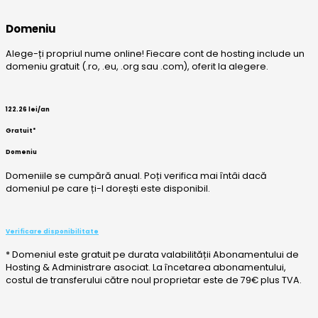
Domeniu
Alege-ți propriul nume online! Fiecare cont de hosting include un
domeniu gratuit (.ro, .eu, .org sau .com), oferit la alegere.
122.26
lei
/an
Gratuit*
Domeniu
Domeniile se cumpără anual. Poți verifica mai întâi dacă
domeniul pe care ți-l dorești este disponibil.
Verificare disponibilitate
* Domeniul este gratuit pe durata valabilității Abonamentului de
Hosting & Administrare asociat. La încetarea abonamentului,
costul de transferului către noul proprietar este de 79€ plus TVA.