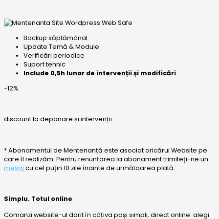
Backup săptămânal
Update Temă & Module
Verificări periodice
Suport tehnic
Include 0,5h lunar de intervenții și modificări
-12%
discount la depanare și intervenții
* Abonamentul de Mentenanță este asociat oricărui Website pe
care îl realizăm. Pentru renunțarea la abonament trimiteți-ne un
mesaj
cu cel puțin 10 zile înainte de următoarea plată.
Simplu. Totul online
Comanzi website-ul dorit în câțiva pași simpli, direct online: alegi