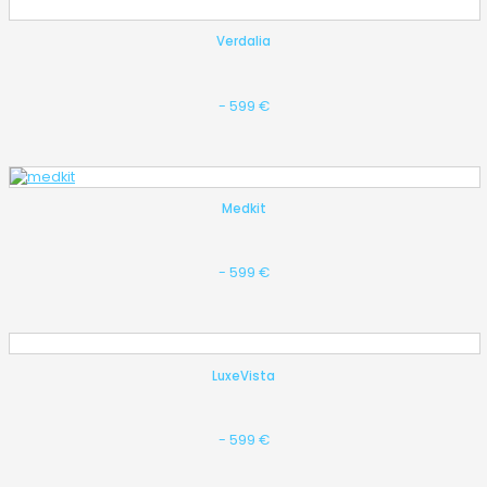
Verdalia
- 599 €
Medkit
- 599 €
LuxeVista
- 599 €