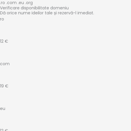
.ro .com .eu .org
Skip
Cantitate
Prețul
Prețul
Prețul
Prețul
Verificare disponibilitate domeniu
to
Xegara
inițial
inițial
curent
curent
Dă orice nume ideilor tale și rezervă-l imediat.
content
-
a
a
este:
este:
ro
Dental
fost:
fost:
152.22 €.
362.17 €.
Clinic
204.71 €.
467.15 €.
12 €
com
19 €
eu
12 €