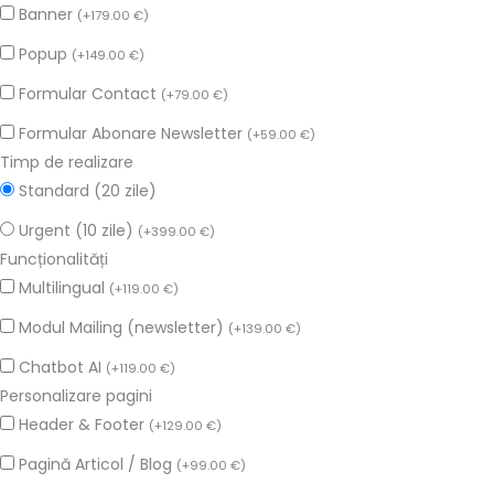
Banner
(
+
179.00
€
)
Popup
(
+
149.00
€
)
Formular Contact
(
+
79.00
€
)
Formular Abonare Newsletter
(
+
59.00
€
)
Timp de realizare
Standard (20 zile)
Urgent (10 zile)
(
+
399.00
€
)
Funcționalități
Multilingual
(
+
119.00
€
)
Modul Mailing (newsletter)
(
+
139.00
€
)
Chatbot AI
(
+
119.00
€
)
Personalizare pagini
Header & Footer
(
+
129.00
€
)
Pagină Articol / Blog
(
+
99.00
€
)