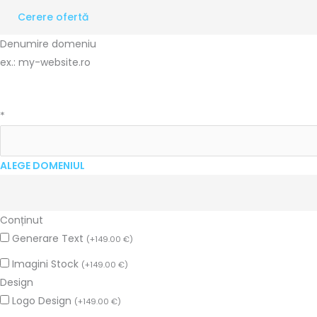
Cerere ofertă
Denumire domeniu
ex.: my-website.ro
*
ALEGE DOMENIUL
Conținut
Generare Text
(
+
149.00
€
)
Imagini Stock
(
+
149.00
€
)
Design
Logo Design
(
+
149.00
€
)