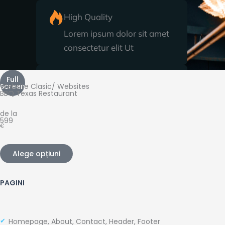
Full
Screen
Website
Clasic
/
Websites
BBQ Texas Restaurant
de la
599
€
Alege opțiuni
PAGINI
Homepage, About, Contact, Header, Footer