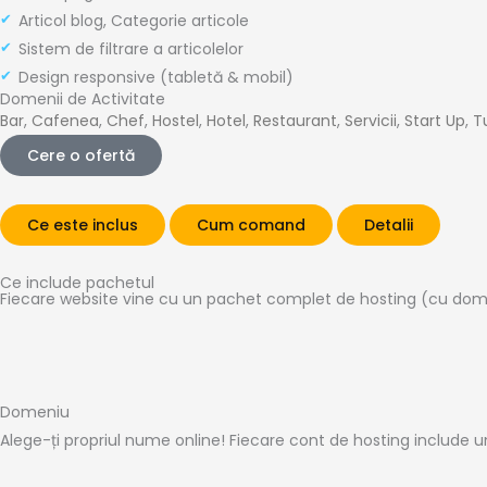
Articol blog, Categorie articole
Sistem de filtrare a articolelor
Design responsive (tabletă & mobil)
Domenii de Activitate
Bar
,
Cafenea
,
Chef
,
Hostel
,
Hotel
,
Restaurant
,
Servicii
,
Start Up
,
T
Cere o ofertă
Ce este inclus
Cum comand
Detalii
Ce include pachetul
Fiecare website vine cu un pachet complet de hosting (cu domeni
Domeniu
Alege-ți propriul nume online! Fiecare cont de hosting include un 