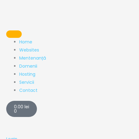
Skip
to
content
Home
Websites
Mentenanță
Domenii
Hosting
Servicii
Contact
Cart
0.00
lei
0