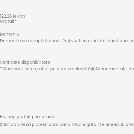
122.26
lei
/an
Gratuit*
Domeniu
Domeniile se cumpără anual. Poți verifica mai întâi dacă domeniul
Verificare disponibilitate
* Domeniul este gratuit pe durata valabilității Abonamentului d
Hosting gratuit prima lună
Știm că vrei să plătești doar când totul e gata. De aceea, îți of