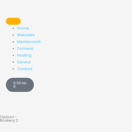
Skip
to
content
Home
Websites
Mentenanță
Domenii
Hosting
Servicii
Contact
Cart
0.00
lei
0
Opțiuni -
Boskery 2