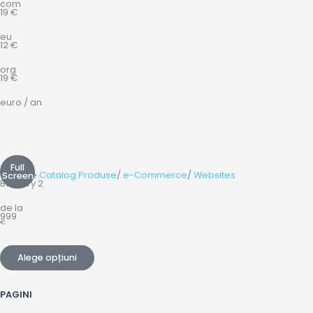
com
19 €
eu
12 €
org
19 €
euro / an
Full
Website
Catalog Produse
/
e-Commerce
/
Websites
Screen
Boskery 2
de la
999
€
Alege opțiuni
PAGINI