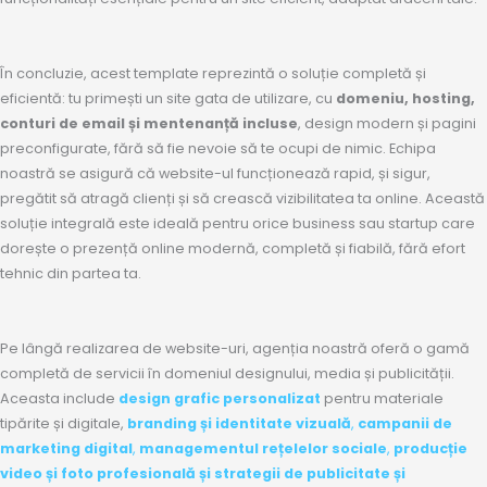
În concluzie, acest template reprezintă o soluție completă și
eficientă: tu primești un site gata de utilizare, cu
domeniu, hosting,
conturi de email și mentenanță incluse
, design modern și pagini
preconfigurate, fără să fie nevoie să te ocupi de nimic. Echipa
noastră se asigură că website-ul funcționează rapid, și sigur,
pregătit să atragă clienți și să crească vizibilitatea ta online. Această
soluție integrală este ideală pentru orice business sau startup care
dorește o prezență online modernă, completă și fiabilă, fără efort
tehnic din partea ta.
Pe lângă realizarea de website-uri, agenția noastră oferă o gamă
completă de servicii în domeniul designului, media și publicității.
Aceasta include
design grafic personalizat
pentru materiale
tipărite și digitale,
branding și identitate vizuală
,
campanii de
marketing digital
,
managementul rețelelor sociale
,
producție
video și foto profesională
și
strategii de publicitate și