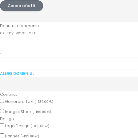
Cerere ofertă
Cantitate
Pr
Pr
Denumire domeniu
Boskery
cu
cu
i
i
ex.: my-website.ro
2
es
es
20
51
f
f
*
ALEGE DOMENIUL
Conținut
Generare Text
(
+
189.00
€
)
Imagini Stock
(
+
199.00
€
)
Design
Logo Design
(
+
189.00
€
)
Banner
(
+
199.00
€
)