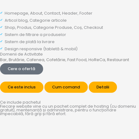
Homepage, About, Contact, Header, Footer
Articol blog, Categorie articole
Shop, Produs, Categorie Produse, Coș, Checkout
Sistem de filtrare a produselor
Sistem de plată la livrare
Design responsive (tabletă & mobil)
Domenii de Activitate
Bar
,
Brutărie
,
Cafenea
,
Cofetărie
,
Fast Food
,
HoReCa
,
Restaurant
Cere o ofertă
Ce este inclus
Cum comand
Detalii
Ce include pachetul
Fiecare website vine cu un pachet complet de hosting (cu domeniu
gratuit), mentenanță și administrare, pentru o funcționare
impecabilă, fără griji și fără efort.