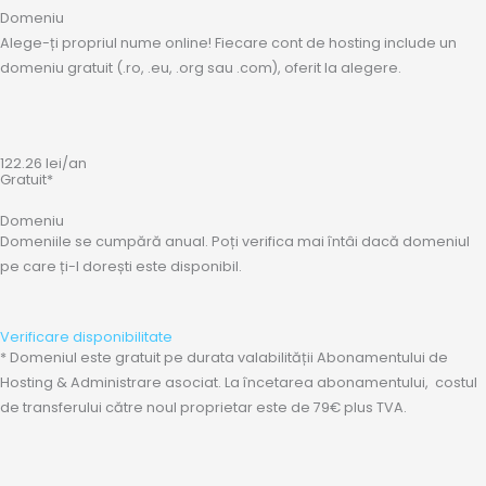
Domeniu
Alege-ți propriul nume online! Fiecare cont de hosting include un
domeniu gratuit (.ro, .eu, .org sau .com), oferit la alegere.
122.26
lei
/an
Gratuit*
Domeniu
Domeniile se cumpără anual. Poți verifica mai întâi dacă domeniul
pe care ți-l dorești este disponibil.
Verificare disponibilitate
* Domeniul este gratuit pe durata valabilității Abonamentului de
Hosting & Administrare asociat. La încetarea abonamentului, costul
de transferului către noul proprietar este de 79€ plus TVA.