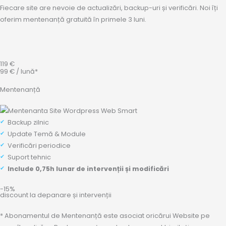
Fiecare site are nevoie de actualizări, backup-uri și verificări. Noi îți
oferim mentenanță gratuită în primele 3 luni.
119 €
99 € / lună*
Mentenanță
Backup zilnic
Update Temă & Module
Verificări periodice
Suport tehnic
Include 0,75h lunar de intervenții și modificări
-15%
discount la depanare și intervenții
* Abonamentul de Mentenanță este asociat oricărui Website pe