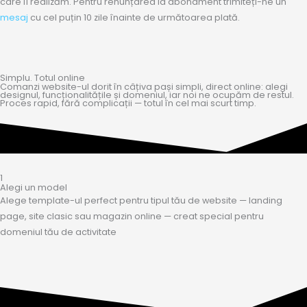
care îl realizăm. Pentru renunțarea la abonament trimiteți-ne un
mesaj
cu cel puțin 10 zile înainte de următoarea plată.
Simplu. Totul online
Comanzi website-ul dorit în câțiva pași simpli, direct online: alegi
designul, funcționalitățile și domeniul, iar noi ne ocupăm de restul.
Proces rapid, fără complicații — totul în cel mai scurt timp.
1
Alegi un model
Alege template-ul perfect pentru tipul tău de website — landing
page, site clasic sau magazin online — creat special pentru
domeniul tău de activitate