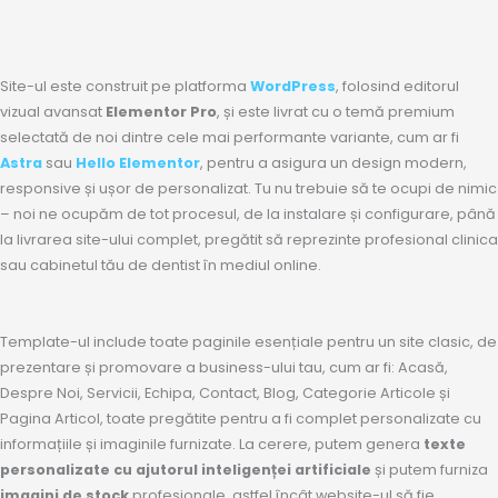
Site-ul este construit pe platforma
WordPress
, folosind editorul
vizual avansat
Elementor Pro
, și este livrat cu o temă premium
selectată de noi dintre cele mai performante variante, cum ar fi
Astra
sau
Hello Elementor
, pentru a asigura un design modern,
responsive și ușor de personalizat. Tu nu trebuie să te ocupi de nimic
– noi ne ocupăm de tot procesul, de la instalare și configurare, până
la livrarea site-ului complet, pregătit să reprezinte profesional clinica
sau cabinetul tău de dentist în mediul online.
Template-ul include toate paginile esențiale pentru un site clasic, de
prezentare și promovare a business-ului tau, cum ar fi: Acasă,
Despre Noi, Servicii, Echipa, Contact, Blog, Categorie Articole și
Pagina Articol, toate pregătite pentru a fi complet personalizate cu
informațiile și imaginile furnizate. La cerere, putem genera
texte
personalizate cu ajutorul inteligenței artificiale
și putem furniza
imagini de stock
profesionale, astfel încât website-ul să fie