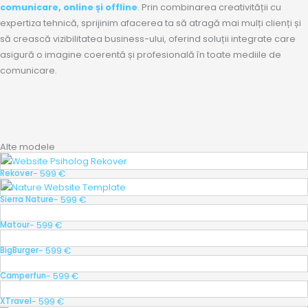
comunicare, online și offline
. Prin combinarea creativității cu
expertiza tehnică, sprijinim afacerea ta să atragă mai mulți clienți și
să crească vizibilitatea business-ului, oferind soluții integrate care
asigură o imagine coerentă și profesională în toate mediile de
comunicare.
Alte modele
- 599 €
Rekover
- 599 €
Sierra Nature
- 599 €
Matour
- 599 €
BigBurger
- 599 €
Camperfun
- 599 €
XTravel