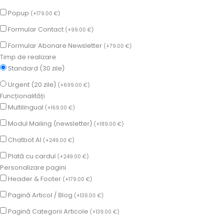
Popup
(
+
179.00
€
)
Formular Contact
(
+
99.00
€
)
Formular Abonare Newsletter
(
+
79.00
€
)
Timp de realizare
Standard (30 zile)
Urgent (20 zile)
(
+
699.00
€
)
Funcționalități
Multilingual
(
+
169.00
€
)
Modul Mailing (newsletter)
(
+
189.00
€
)
Chatbot AI
(
+
249.00
€
)
Plată cu cardul
(
+
249.00
€
)
Personalizare pagini
Header & Footer
(
+
179.00
€
)
Pagină Articol / Blog
(
+
139.00
€
)
Pagină Categorii Articole
(
+
139.00
€
)