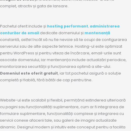
complet, atractiv și gata de lansare.
Pachetul oferit include și
hosting performant
,
administrarea
conturilor de email
dedicate domeniului și
mentenanță
constantă, astfel încât să nu fie nevoie să te ocupi de configurarea
serverului sau de alte aspecte tehnice. Hosting-ul este optimizat
pentru WordPress și pentru viteza de încărcare, email-urile sunt
asociate domeniului, iar mentenanța include actualizări periodice,
monitorizarea securității și funcționarea optimă a site-ului.
Domeniul este oferit gratuit
, iar tot pachetul asigură o soluție
completă și fiabilă, fără bătăi de cap pentru tine.
Website-ul este scalabil și flexibil, permițând extinderea ulterioară
cu pagini sau funcționalități suplimentare, cum ar fi integrarea de
formulare suplimentare, funcționalități complexe și integrarea cu
servicii conexe afacerii tale, sau galerii de imagini actualizate
dinamic. Designul modern și intuitiv este conceput pentru a facilita