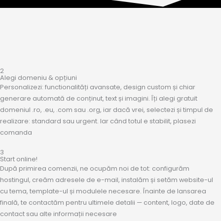
2
Alegi domeniu & opțiuni
Personalizezi: functionalități avansate, design custom și chiar
generare automată de conținut, text și imagini. Îți alegi gratuit
domeniul .ro, .eu, .com sau .org, iar dacă vrei, selectezi și timpul de
realizare: standard sau urgent. Iar când totul e stabilit, plasezi
comanda
3
Start online!
După primirea comenzii, ne ocupăm noi de tot: configurăm
hostingul, creăm adresele de e-mail, instalăm și setăm website-ul
cu tema, template-ul și modulele necesare. Înainte de lansarea
finală, te contactăm pentru ultimele detalii — content, logo, date de
contact sau alte informații necesare