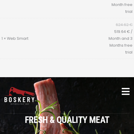
Month free
trial
624.62
€
519.64
€
/
1
×
Web Smart
Month
and 3
Months free
trial