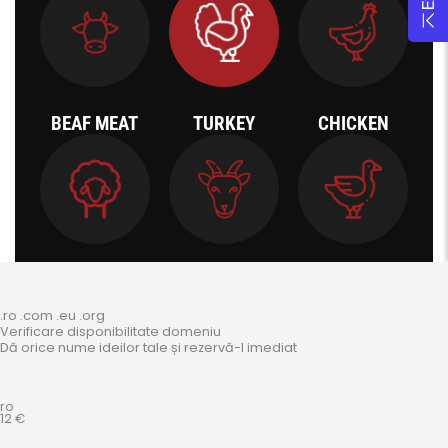
.ro .com .eu .org
Verificare disponibilitate domeniu
Dă orice nume ideilor tale și rezervă-l imediat
ro
12 €