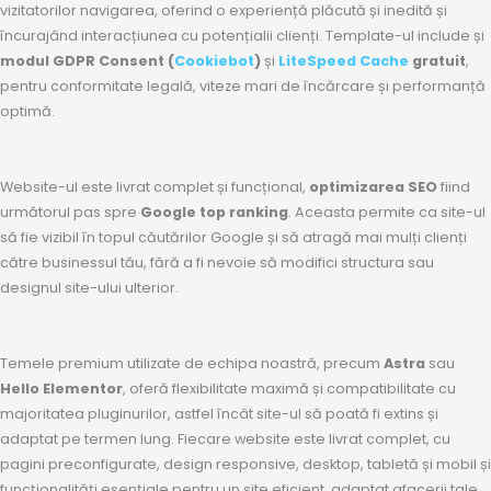
vizitatorilor navigarea, oferind o experiență plăcută și inedită și
încurajând interacțiunea cu potențialii clienți. Template-ul include și
modul GDPR Consent (
Cookiebot
)
și
LiteSpeed Cache
gratuit
,
pentru conformitate legală, viteze mari de încărcare și performanță
optimă.
Website-ul este livrat complet și funcțional,
optimizarea SEO
fiind
următorul pas spre
Google top ranking
. Aceasta permite ca site-ul
să fie vizibil în topul căutărilor Google și să atragă mai mulți clienți
către businessul tău, fără a fi nevoie să modifici structura sau
designul site-ului ulterior.
Temele premium utilizate de echipa noastră, precum
Astra
sau
Hello Elementor
, oferă flexibilitate maximă și compatibilitate cu
majoritatea pluginurilor, astfel încât site-ul să poată fi extins și
adaptat pe termen lung. Fiecare website este livrat complet, cu
pagini preconfigurate, design responsive, desktop, tabletă și mobil și
funcționalități esențiale pentru un site eficient, adaptat afacerii tale.