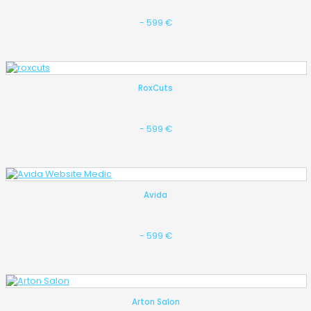
- 599 €
RoxCuts
- 599 €
Avida
- 599 €
Arton Salon