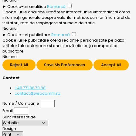
Niciunul
►
Cookie-uri analitice
Remarcă
Cookie-urile analitice urmăresc interacțiunile vizitatorilor și oferă
informații generale despre valorile metrice, cum ar fi numărul de
vizitatori, rata de respingere și sursele de trafic.
Niciunul
►
Cookie-uri publicitare
Remarcă
Cookie-urile publicitare oferă reclame personalizate pe baza
vizitelor tale anterioare și analizează eficiența campaniilor
publicitare.
Niciunul
Reject All
Save My Preferences
Accept All
Contact
+40 771 80 70 88
contact@webcomm.ro
Nume / Companie
Email
Sunt interesat de
Design