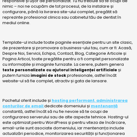
responsive și ușor de personalizat. Tu nu trebuie să te ocupi de
nimic – noi ne ocupăm de tot procesul, de la instalare și
configurare, până la livrarea site-ului complet, pregătit să
reprezinte profesional clinica sau cabinetul tău de dentist în
mediul online.
Template-ul include toate paginile esențiale pentru un site clasic,
de prezentare și promovare a business-ului tau, cum ar fi: Acasă,
Despre Noi, Servicii, Echipa, Contact, Blog, Categorie Articole și
Pagina Articol, toate pregătite pentru a fi complet personalizate
cu informațiile și imaginile furnizate. La cerere, putem genera
texte personalizate cu ajutorul inteligenței artificiale
și
putem furniza
imagini de stock
profesionale, astfel încât
website-ul să fie complet, atractiv și gata de lansare.
Pachetul oferit include și
hosting performant
,
administrarea
conturilor de email
dedicate domeniului și
mentenanță
constantă, astfel încât să nu fie nevoie să te ocupi de
configurarea serverului sau de alte aspecte tehnice. Hosting-ul
este optimizat pentru WordPress și pentru viteza de încărcare,
email-urile sunt asociate domeniului, iar mentenanța include
actualizări periodice, monitorizarea securității și funcționarea