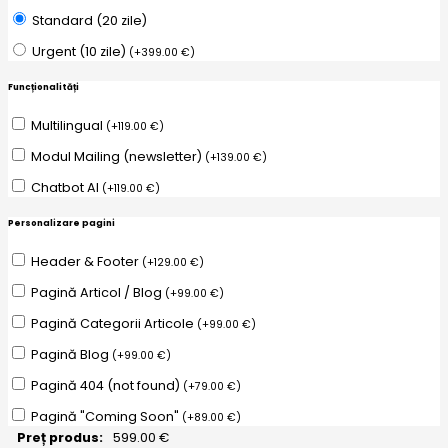
Standard (20 zile)
Urgent (10 zile)
(
+
399.00
€
)
Funcționalități
Multilingual
(
+
119.00
€
)
Modul Mailing (newsletter)
(
+
139.00
€
)
Chatbot AI
(
+
119.00
€
)
Personalizare pagini
Header & Footer
(
+
129.00
€
)
Pagină Articol / Blog
(
+
99.00
€
)
Pagină Categorii Articole
(
+
99.00
€
)
Pagină Blog
(
+
99.00
€
)
Pagină 404 (not found)
(
+
79.00
€
)
Pagină "Coming Soon"
(
+
89.00
€
)
Preț produs:
599.00
€