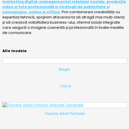
marketing digital
,
managementul rețelelor sociale
,
producție
video și foto profesională
și
strategii de publicitate și
comunicare, online și offline
. Prin combinarea creativității cu
expertiza tehnică, sprijinim afacerea ta să atragă mai mulți clienți
și să crească vizibilitatea business-ului, oferind soluții integrate
care asigură o imagine coerentă și profesională în toate mediile
de comunicare.
Alte modele
Burgio
- 599 €
Theatre Artist Portfolio