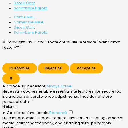
Detalii Cont
Schimbare Parolă
Contul Meu
Comenzile Mele
Detalii Cont
Schimbare Parolă
®
© Copyright 2023-2025. Toate drepturile rezervate
WebComm
Factory™
Customize
Reject All
Accept All
✖
►
Cookie-uri necesare
Always Active
Necessary cookies enable essential site features like secure log-
ins and consent preference adjustments. They do not store
personal data.
Niciunul
►
Cookie-uri funcționale
Remarcă
Functional cookies support features like content sharing on social
media, collecting feedback, and enabling third-party tools.