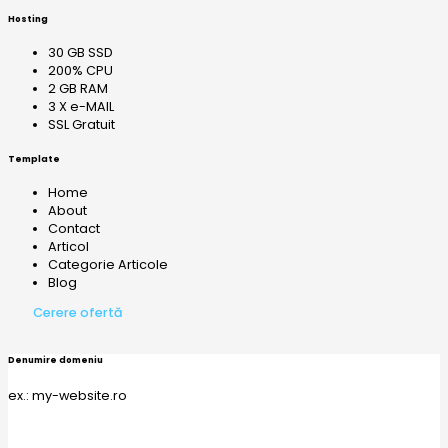
Hosting
30 GB SSD
200% CPU
2 GB RAM
3 X e-MAIL
SSL Gratuit
Template
Home
About
Contact
Articol
Categorie Articole
Blog
Cerere ofertă
Denumire domeniu
ex.: my-website.ro