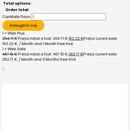
Total options:
Order total:
Cantitate Flavo
Adaugă în coș
1
×
Web Plus
204.71
€
Prețul inițial a fost: 204.71 €.
152.22
€
Prețul curent este:
152.22 €.
/ Month
and 1 Month free trial
1
×
Web Safe
467.15
€
Prețul inițial a fost: 467.15 €.
362.17
€
Prețul curent este:
362.17 €.
/ Month
and 3 Months free trial
X