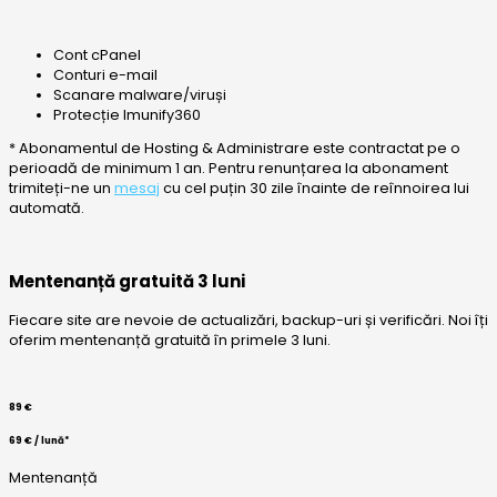
Cont cPanel
Conturi e-mail
Scanare malware/viruși
Protecție Imunify360
* Abonamentul de Hosting & Administrare este contractat pe o
perioadă de minimum 1 an. Pentru renunțarea la abonament
trimiteți-ne un
mesaj
cu cel puțin 30 zile înainte de reînnoirea lui
automată.
Mentenanță gratuită 3 luni
Fiecare site are nevoie de actualizări, backup-uri și verificări. Noi îți
oferim mentenanță gratuită în primele 3 luni.
89 €
69 € / lună*
Mentenanță