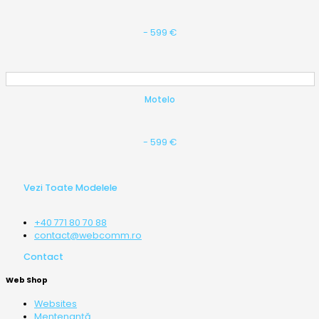
- 599 €
Motelo
- 599 €
Vezi Toate Modelele
+40 771 80 70 88
contact@webcomm.ro
Contact
Web Shop
Websites
Mentenanță