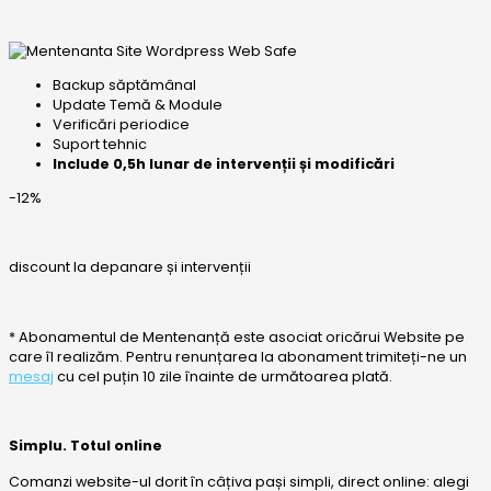
Backup săptămânal
Update Temă & Module
Verificări periodice
Suport tehnic
Include 0,5h lunar de intervenții și modificări
-12%
discount la depanare și intervenții
* Abonamentul de Mentenanță este asociat oricărui Website pe
care îl realizăm. Pentru renunțarea la abonament trimiteți-ne un
mesaj
cu cel puțin 10 zile înainte de următoarea plată.
Simplu. Totul online
Comanzi website-ul dorit în câțiva pași simpli, direct online: alegi