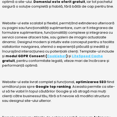
optimă a site-ului.
Domeniul este oferit gratuit
, iar tot pachetul
asigură o soluție completă și fiabilă, fără bătăi de cap pentru tine.
Website-ul este scalabil și flexibil, permițând extinderea ulterioară
cu pagini sau funcționalități suplimentare, cum ar fi integrarea de
formulare suplimentare, funcționalități complexe și integrarea cu
servicii conexe afacerii tale, sau galerii de imagini actualizate
dinamic. Designul modern și intuitiv este conceput pentru a facilita
vizitatorilor navigarea, oferind o experiență plăcută și inedită și
încurajând interacțiunea cu potențialii clienți. Template-ul include
și
modul GDPR Consent (
Cookiebot
)
și
LiteSpeed Cache
gratuit
, pentru conformitate legală, viteze mari de încărcare și
performanță optimă.
Website-ul este livrat complet și funcțional,
optimizarea SEO
fiind
următorul pas spre
Google top ranking
. Aceasta permite ca site-
ul să fie vizibil în topul căutărilor Google și să atragă mai mulți
clienți către businessul tău, fără a fi nevoie să modifici structura
sau designul site-ului ulterior.