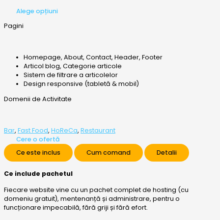
Alege opțiuni
Pagini
Homepage, About, Contact, Header, Footer
Articol blog, Categorie articole
Sistem de filtrare a articolelor
Design responsive (tabletă & mobil)
Domenii de Activitate
Bar
,
Fast Food
,
HoReCa
,
Restaurant
Cere o ofertă
Ce este inclus
Cum comand
Detalii
Ce include pachetul
Fiecare website vine cu un pachet complet de hosting (cu
domeniu gratuit), mentenanță și administrare, pentru o
funcționare impecabilă, fără griji și fără efort.