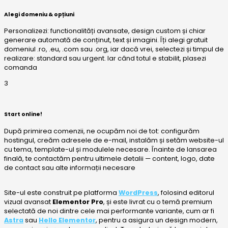
Alegi domeniu & opțiuni
Personalizezi: functionalități avansate, design custom și chiar
generare automată de conținut, text și imagini. Îți alegi gratuit
domeniul .ro, .eu, .com sau .org, iar dacă vrei, selectezi și timpul de
realizare: standard sau urgent. Iar când totul e stabilit, plasezi
comanda
3
Start online!
După primirea comenzii, ne ocupăm noi de tot: configurăm
hostingul, creăm adresele de e-mail, instalăm și setăm website-ul
cu tema, template-ul și modulele necesare. Înainte de lansarea
finală, te contactăm pentru ultimele detalii — content, logo, date
de contact sau alte informații necesare
Site-ul este construit pe platforma
WordPress
, folosind editorul
vizual avansat
Elementor Pro
, și este livrat cu o temă premium
selectată de noi dintre cele mai performante variante, cum ar fi
Astra
sau
Hello Elementor
, pentru a asigura un design modern,