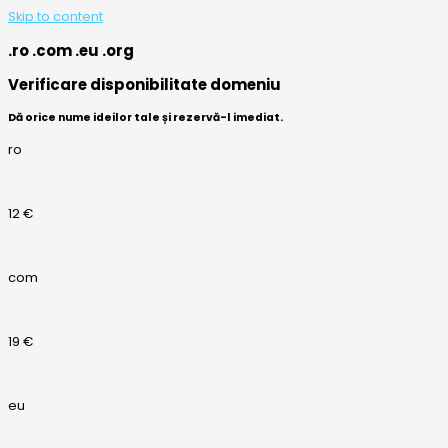
Skip to content
.ro .com .eu .org
Verificare disponibilitate domeniu
Dă orice nume ideilor tale și rezervă-l imediat.
ro
12 €
com
19 €
eu