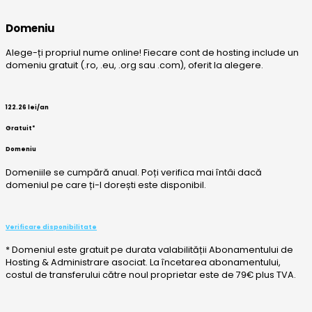
Domeniu
Alege-ți propriul nume online! Fiecare cont de hosting include un
domeniu gratuit (.ro, .eu, .org sau .com), oferit la alegere.
122.26
lei
/an
Gratuit*
Domeniu
Domeniile se cumpără anual. Poți verifica mai întâi dacă
domeniul pe care ți-l dorești este disponibil.
Verificare disponibilitate
* Domeniul este gratuit pe durata valabilității Abonamentului de
Hosting & Administrare asociat. La încetarea abonamentului,
costul de transferului către noul proprietar este de 79€ plus TVA.