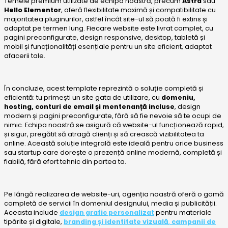
Temele premium utilizate de echipa noastră, precum
Astra
sau
Hello Elementor
, oferă flexibilitate maximă și compatibilitate cu
majoritatea pluginurilor, astfel încât site-ul să poată fi extins și
adaptat pe termen lung. Fiecare website este livrat complet, cu
pagini preconfigurate, design responsive, desktop, tabletă și
mobil și funcționalități esențiale pentru un site eficient, adaptat
afacerii tale.
În concluzie, acest template reprezintă o soluție completă și
eficientă: tu primești un site gata de utilizare, cu
domeniu,
hosting, conturi de email și mentenanță incluse
, design
modern și pagini preconfigurate, fără să fie nevoie să te ocupi de
nimic. Echipa noastră se asigură că website-ul funcționează rapid,
și sigur, pregătit să atragă clienți și să crească vizibilitatea ta
online. Această soluție integrală este ideală pentru orice business
sau startup care dorește o prezență online modernă, completă și
fiabilă, fără efort tehnic din partea ta.
Pe lângă realizarea de website-uri, agenția noastră oferă o gamă
completă de servicii în domeniul designului, media și publicității.
Aceasta include
design grafic personalizat
pentru materiale
tipărite și digitale,
branding și identitate vizuală
,
campanii de