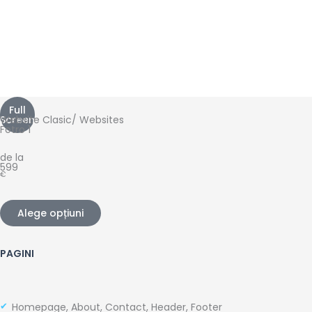
Full
Screen
Website
Clasic
/
Websites
Fotro 1
de la
599
€
Alege opțiuni
PAGINI
Homepage, About, Contact, Header, Footer