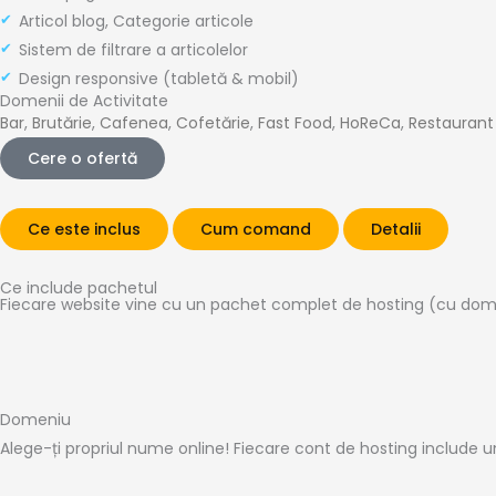
Articol blog, Categorie articole
Sistem de filtrare a articolelor
Design responsive (tabletă & mobil)
Domenii de Activitate
Bar
,
Brutărie
,
Cafenea
,
Cofetărie
,
Fast Food
,
HoReCa
,
Restaurant
Cere o ofertă
Ce este inclus
Cum comand
Detalii
Ce include pachetul
Fiecare website vine cu un pachet complet de hosting (cu domeni
Domeniu
Alege-ți propriul nume online! Fiecare cont de hosting include un 