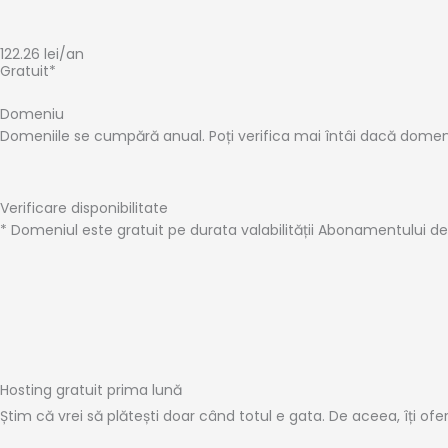
122.26
lei
/an
Gratuit*
Domeniu
Domeniile se cumpără anual. Poți verifica mai întâi dacă domeniul
Verificare disponibilitate
* Domeniul este gratuit pe durata valabilității Abonamentului d
Hosting gratuit prima lună
Știm că vrei să plătești doar când totul e gata. De aceea, îți of