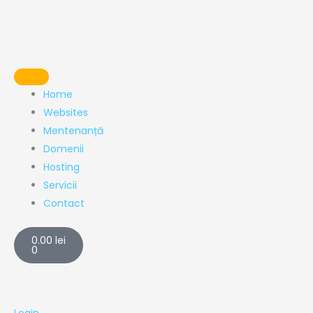
Skip
to
content
Home
Websites
Mentenanță
Domenii
Hosting
Servicii
Contact
Cart
0.00
lei
0