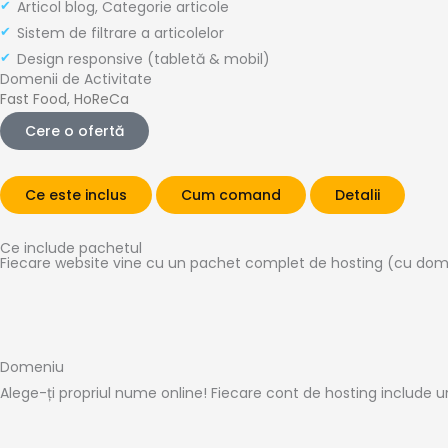
Articol blog, Categorie articole
Sistem de filtrare a articolelor
Design responsive (tabletă & mobil)
Domenii de Activitate
Fast Food
,
HoReCa
Cere o ofertă
Ce este inclus
Cum comand
Detalii
Ce include pachetul
Fiecare website vine cu un pachet complet de hosting (cu domeni
Domeniu
Alege-ți propriul nume online! Fiecare cont de hosting include un 