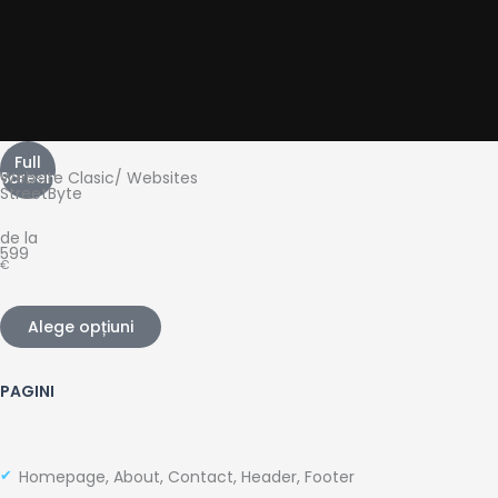
Full
Screen
Website
Clasic
/
Websites
StreetByte
de la
599
€
Alege opțiuni
PAGINI
Homepage, About, Contact, Header, Footer