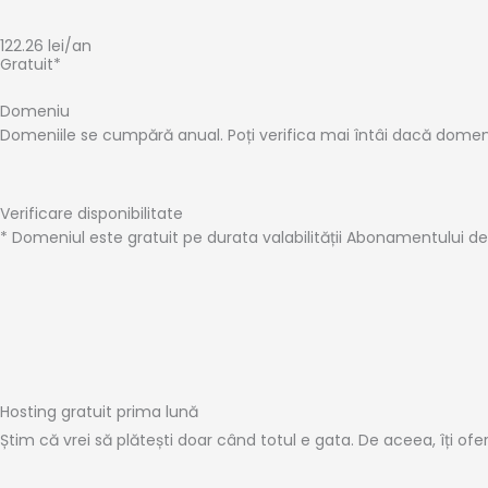
122.26
lei
/an
Gratuit*
Domeniu
Domeniile se cumpără anual. Poți verifica mai întâi dacă domeniul
Verificare disponibilitate
* Domeniul este gratuit pe durata valabilității Abonamentului d
Hosting gratuit prima lună
Știm că vrei să plătești doar când totul e gata. De aceea, îți of