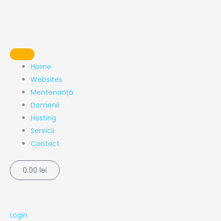
Skip
to
content
Home
Websites
Mentenanță
Domenii
Hosting
Servicii
Contact
0.00
lei
Cart
Login