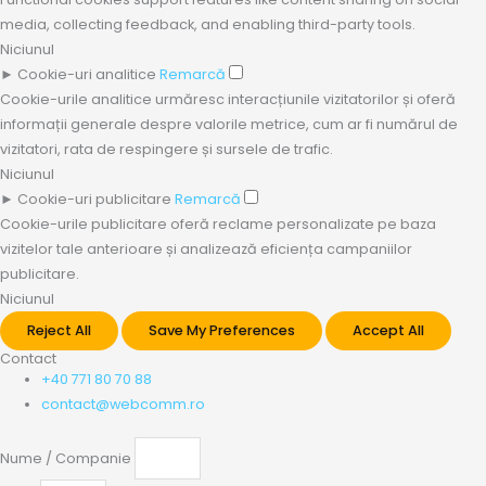
media, collecting feedback, and enabling third-party tools.
Niciunul
►
Cookie-uri analitice
Remarcă
Cookie-urile analitice urmăresc interacțiunile vizitatorilor și oferă
informații generale despre valorile metrice, cum ar fi numărul de
vizitatori, rata de respingere și sursele de trafic.
Niciunul
►
Cookie-uri publicitare
Remarcă
Cookie-urile publicitare oferă reclame personalizate pe baza
vizitelor tale anterioare și analizează eficiența campaniilor
publicitare.
Niciunul
Reject All
Save My Preferences
Accept All
Contact
+40 771 80 70 88
contact@webcomm.ro
Nume / Companie