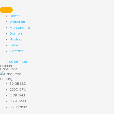
Skip
to
content
Home
Websites
Mentenanță
Domenii
Hosting
Servicii
Contact
0.00
lei
0
Cart
Opțiuni -
Cantitate
Prețul
Prețul
Prețul
Prețul
CarePress 1
CarePress
inițial
inițial
curent
curent
Hosting
1
a
a
este:
este:
30 GB SSD
fost:
fost:
362.17 €.
152.22 €.
200% CPU
204.71 €.
467.15 €.
2 GB RAM
3 X e-MAIL
SSL Gratuit