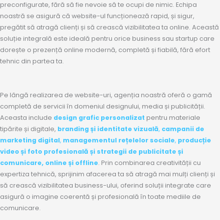
preconfigurate, fără să fie nevoie să te ocupi de nimic. Echipa
noastră se asigură că website-ul funcționează rapid, și sigur,
pregătit să atragă clienți și să crească vizibilitatea ta online. Această
soluție integrală este ideală pentru orice business sau startup care
dorește o prezență online modernă, completă și fiabilă, fără efort
tehnic din partea ta.
Pe lângă realizarea de website-uri, agenția noastră oferă o gamă
completă de servicii în domeniul designului, media și publicității.
Aceasta include
design grafic personalizat
pentru materiale
tipărite și digitale,
branding și identitate vizuală
,
campanii de
marketing digital
,
managementul rețelelor sociale
,
producție
video și foto profesională
și
strategii de publicitate și
comunicare, online și offline
. Prin combinarea creativității cu
expertiza tehnică, sprijinim afacerea ta să atragă mai mulți clienți și
să crească vizibilitatea business-ului, oferind soluții integrate care
asigură o imagine coerentă și profesională în toate mediile de
comunicare.