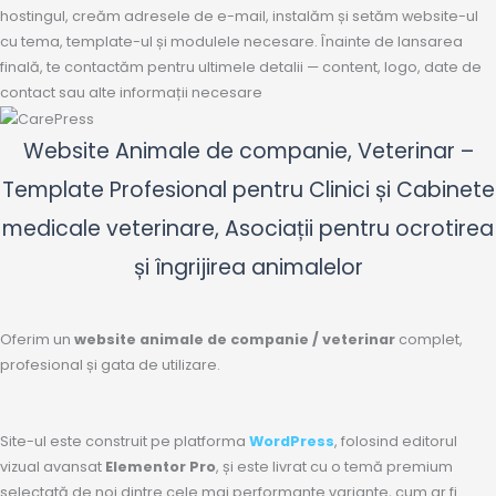
hostingul, creăm adresele de e-mail, instalăm și setăm website-ul
cu tema, template-ul și modulele necesare. Înainte de lansarea
finală, te contactăm pentru ultimele detalii — content, logo, date de
contact sau alte informații necesare
Website Animale de companie,
Veterinar
–
Template Profesional pentru Clinici și Cabinete
medicale veterinare, Asociații pentru ocrotirea
și îngrijirea animalelor
Oferim un
website animale de companie / veterinar
complet,
profesional și gata de utilizare.
Site-ul este construit pe platforma
WordPress
, folosind editorul
vizual avansat
Elementor Pro
, și este livrat cu o temă premium
selectată de noi dintre cele mai performante variante, cum ar fi