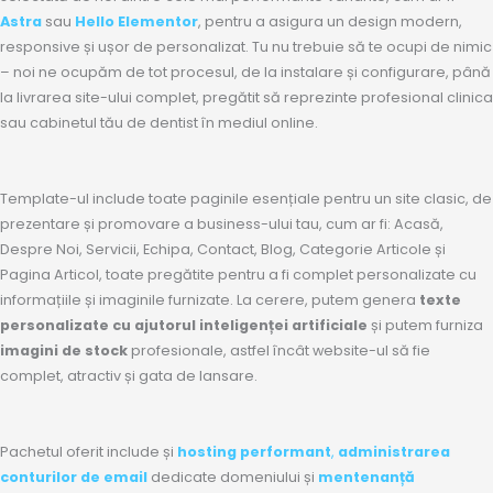
Astra
sau
Hello Elementor
, pentru a asigura un design modern,
responsive și ușor de personalizat. Tu nu trebuie să te ocupi de nimic
– noi ne ocupăm de tot procesul, de la instalare și configurare, până
la livrarea site-ului complet, pregătit să reprezinte profesional clinica
sau cabinetul tău de dentist în mediul online.
Template-ul include toate paginile esențiale pentru un site clasic, de
prezentare și promovare a business-ului tau, cum ar fi: Acasă,
Despre Noi, Servicii, Echipa, Contact, Blog, Categorie Articole și
Pagina Articol, toate pregătite pentru a fi complet personalizate cu
informațiile și imaginile furnizate. La cerere, putem genera
texte
personalizate cu ajutorul inteligenței artificiale
și putem furniza
imagini de stock
profesionale, astfel încât website-ul să fie
complet, atractiv și gata de lansare.
Pachetul oferit include și
hosting performant
,
administrarea
conturilor de email
dedicate domeniului și
mentenanță