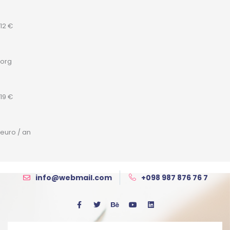
12 €
org
19 €
euro / an