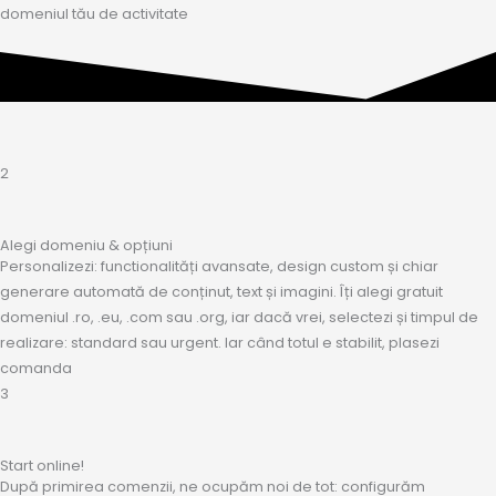
domeniul tău de activitate
2
Alegi domeniu & opțiuni
Personalizezi: functionalități avansate, design custom și chiar
generare automată de conținut, text și imagini. Îți alegi gratuit
domeniul .ro, .eu, .com sau .org, iar dacă vrei, selectezi și timpul de
realizare: standard sau urgent. Iar când totul e stabilit, plasezi
comanda
3
Start online!
După primirea comenzii, ne ocupăm noi de tot: configurăm