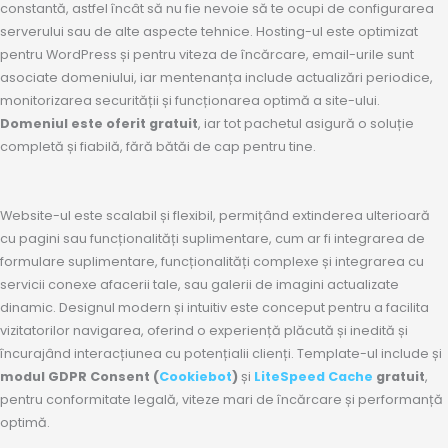
constantă, astfel încât să nu fie nevoie să te ocupi de configurarea
serverului sau de alte aspecte tehnice. Hosting-ul este optimizat
pentru WordPress și pentru viteza de încărcare, email-urile sunt
asociate domeniului, iar mentenanța include actualizări periodice,
monitorizarea securității și funcționarea optimă a site-ului.
Domeniul este oferit gratuit
, iar tot pachetul asigură o soluție
completă și fiabilă, fără bătăi de cap pentru tine.
Website-ul este scalabil și flexibil, permițând extinderea ulterioară
cu pagini sau funcționalități suplimentare, cum ar fi integrarea de
formulare suplimentare, funcționalități complexe și integrarea cu
servicii conexe afacerii tale, sau galerii de imagini actualizate
dinamic. Designul modern și intuitiv este conceput pentru a facilita
vizitatorilor navigarea, oferind o experiență plăcută și inedită și
încurajând interacțiunea cu potențialii clienți. Template-ul include și
modul GDPR Consent (
Cookiebot
)
și
LiteSpeed Cache
gratuit
,
pentru conformitate legală, viteze mari de încărcare și performanță
optimă.