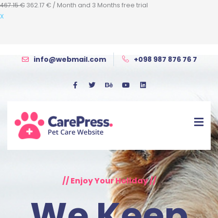
467.15
€
362.17
€
/ Month
and 3 Months free trial
X