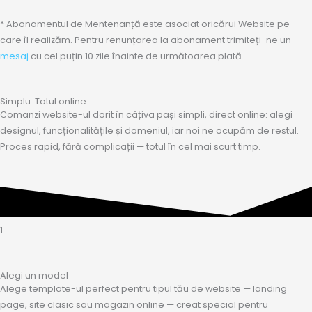
* Abonamentul de Mentenanță este asociat oricărui Website pe
care îl realizăm. Pentru renunțarea la abonament trimiteți-ne un
mesaj
cu cel puțin 10 zile înainte de următoarea plată.
Simplu. Totul online
Comanzi website-ul dorit în câțiva pași simpli, direct online: alegi
designul, funcționalitățile și domeniul, iar noi ne ocupăm de restul.
Proces rapid, fără complicații — totul în cel mai scurt timp.
1
Alegi un model
Alege template-ul perfect pentru tipul tău de website — landing
page, site clasic sau magazin online — creat special pentru