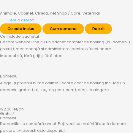
Animale
,
Cabinet
,
Clinică
,
Pet Shop / Care
,
Veterinar
Cere o ofertă
Ce este inclus
Cum comand
Detalii
Ce include pachetul
Fiecare website vine cu un pachet complet de hosting (cu domeniu
gratuit), mentenanță și administrare, pentru o funcționare
impecabilă, fără griji și fără efort.
Domeniu
Alege-ți propriul nume online! Fiecare cont de hosting include un
domeniu gratuit (.ro, .eu, .org sau .com), oferit la alegere.
122.26
lei
/an
Gratuit*
Domeniu
Domeniile se cumpără anual. Poți verifica mai întâi dacă domeniul
pe care ți-l dorești este disponibil.