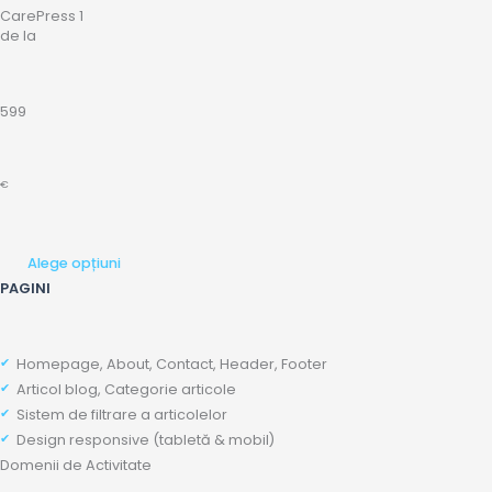
CarePress 1
de la
599
€
Alege opțiuni
PAGINI
Homepage, About, Contact, Header, Footer
Articol blog, Categorie articole
Sistem de filtrare a articolelor
Design responsive (tabletă & mobil)
Domenii de Activitate