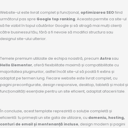
Website-ul este livrat complet și funcțional,
optimizarea SEO
fiind
următorul pas spre
Google top ranking
. Aceasta permite ca site-ul
să fie vizibil în topul căutărilor Google și să atragă mai mulți clienți
către businessul tău, fără a fi nevoie să modifici structura sau
designul site-ului ulterior.
Temele premium utilizate de echipa noastră, precum
Astra
sau
Hello Elementor
, oferă flexibilitate maximă și compatibilitate cu
majoritatea pluginurilor, astfel încât site-ul să poată fi extins și
adaptat pe termen lung. Fiecare website este livrat complet, cu
pagini preconfigurate, design responsive, desktop, tabletă și mobil și
funcționalități esențiale pentru un site eficient, adaptat afacerii tale.
În concluzie, acest template reprezintă o soluție completă și
eficientă: tu primești un site gata de utilizare, cu
domeniu, hosting,
conturi de email și mentenanță incluse
, design modern și pagini