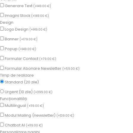
Generare Text
(
+
149.00
€
)
Imagini Stock
(
+
149.00
€
)
Design
Logo Design
(
+
149.00
€
)
Banner
(
+
179.00
€
)
Popup
(
+
149.00
€
)
Formular Contact
(
+
79.00
€
)
Formular Abonare Newsletter
(
+
59.00
€
)
Timp de realizare
Standard (20 zile)
Urgent (10 zile)
(
+
399.00
€
)
Funcționalități
Multilingual
(
+
119.00
€
)
Modul Mailing (newsletter)
(
+
139.00
€
)
Chatbot AI
(
+
119.00
€
)
Personalizare pagini