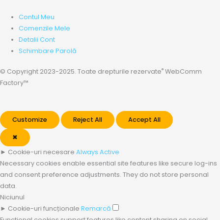
Contul Meu
Comenzile Mele
Detalii Cont
Schimbare Parolă
®
© Copyright 2023-2025. Toate drepturile rezervate
WebComm
Factory™
Customize
Reject All
Accept All
✖
►
Cookie-uri necesare
Always Active
Necessary cookies enable essential site features like secure log-ins
and consent preference adjustments. They do not store personal
data.
Niciunul
►
Cookie-uri funcționale
Remarcă
Functional cookies support features like content sharing on social