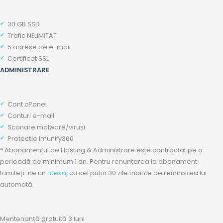
30 GB SSD
Trafic NELIMITAT
5 adrese de e-mail
Certificat SSL
ADMINISTRARE
Cont cPanel
Conturi e-mail
Scanare malware/viruși
Protecție Imunify360
* Abonamentul de Hosting & Administrare este contractat pe o
perioadă de minimum 1 an. Pentru renunțarea la abonament
trimiteți-ne un
mesaj
cu cel puțin 30 zile înainte de reînnoirea lui
automată.
Mentenanță gratuită 3 luni