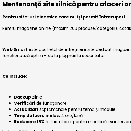
Mentenanță site zilnică pentru afaceri o
Pentru site-uri dinamice care nu își permit întreruperi.
Pentru magazine online (maxim 200 produse/categorii), cataloa
Web Smart
este pachetul de întreținere site dedicat magazinelo
funcționează optim – de la pluginuri la securitate.
Ce include:
Backup
zilnic
Verificări
de funcționare
Actualizări
săptămânale pentru temă și module
Timp de lucru inclus:
4 ore/lună
Reducere 15%
la tariful orar pentru modificări și interve