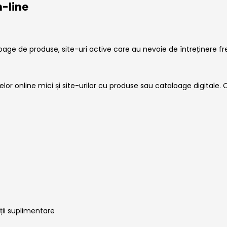
n-line
ge de produse, site-uri active care au nevoie de întreținere fr
r online mici și site-urilor cu produse sau cataloage digitale. Cu 
nții suplimentare