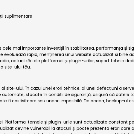
nții suplimentare
 cele mai importante investiții în stabilitatea, performanța și si
iile evoluează rapid, menținerea unui website actualizat și bine a
ic, actualizări ale platformei și plugin-urilor, suport tehnic de
a site-ului tău.
 site-ului. În cazul unei erori tehnice, al unei defecțiuni a serve
le automate, stocate în condiții de siguranță, asigură că datele t
te fi costisitoare sau uneori imposibilă. De aceea, backup-ul est
i. Platforma, temele și plugin-urile sunt actualizate constant pe
alizat devine vulnerabil la atacuri și poate prezenta erori care 