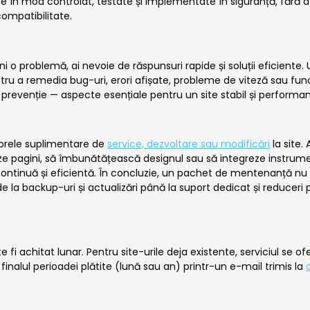
e în mod controlat, testate și implementate în siguranță, fără a înt
ompatibilitate.
 o problemă, ai nevoie de răspunsuri rapide și soluții eficiente.
ntru a remedia bug-uri, erori afișate, probleme de viteză sau fu
i prevenție — aspecte esențiale pentru un site stabil și performan
 orele suplimentare de
service, dezvoltare sau modificări
la site.
ze pagini, să îmbunătățească designul sau să integreze instrumen
ontinuă și eficientă. În concluzie, un pachet de mentenanță nu es
— de la backup-uri și actualizări până la suport dedicat și reducer
i achitat lunar. Pentru site-urile deja existente, serviciul se of
 la finalul perioadei plătite (lună sau an) printr-un e-mail trimis la