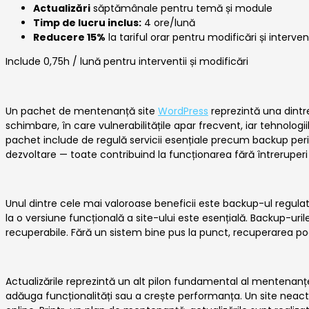
Actualizări
săptămânale pentru temă și module
Timp de lucru inclus:
4 ore/lună
Reducere 15%
la tariful orar pentru modificări și interve
Include 0,75h / lună pentru interventii și modificări
Un pachet de mentenanță site
WordPress
reprezintă una dintre
schimbare, în care vulnerabilitățile apar frecvent, iar tehnolog
pachet include de regulă servicii esențiale precum backup period
dezvoltare — toate contribuind la funcționarea fără întreruperi 
Unul dintre cele mai valoroase beneficii este backup-ul regulat al
la o versiune funcțională a site-ului este esențială. Backup-uri
recuperabile. Fără un sistem bine pus la punct, recuperarea poa
Actualizările reprezintă un alt pilon fundamental al mentenanțe
adăuga funcționalități sau a crește performanța. Un site neactu