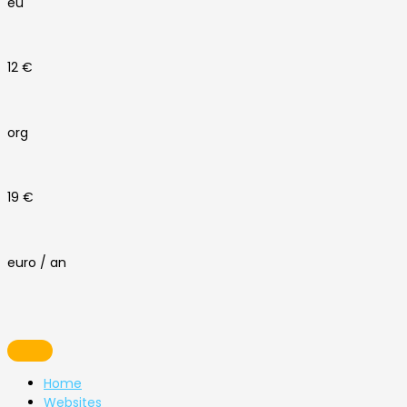
eu
12 €
org
19 €
euro / an
Home
Websites