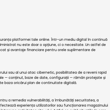
guranța platformei tale online. Într-un mediu digital în continuă
dministrat nu este doar o opțiune, ci o necesitate. Un astfel de
dicat și avantaje financiare pentru orele suplimentare de
rului sau al unui atac cibernetic, posibilitatea de a reveni rapid
ale — conținut, baze de date, configurații — rămân protejate și
e baza oricărui plan de continuitate digitală.
ntru a remedia vulnerabilități, a îmbunătăți securitatea, a
afectează experiența utilizatorilor sau funcționarea magazinului