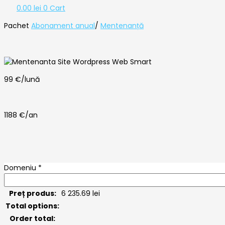
0.00
lei
0
Cart
Pachet
Abonament anual
/
Mentenanță
99 €/lună
1188 €/an
Domeniu
*
Preț produs:
6 235.69
lei
Total options:
Order total: