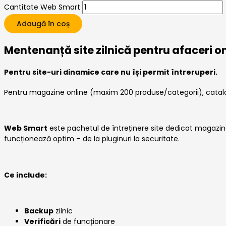
Cantitate Web Smart
Adaugă în coș
Mentenanță site zilnică pentru afaceri o
Pentru site-uri dinamice care nu își permit întreruperi.
Pentru magazine online (maxim 200 produse/categorii), cataloa
Web Smart
este pachetul de întreținere site dedicat magazinelo
funcționează optim – de la pluginuri la securitate.
Ce include:
Backup
zilnic
Verificări
de funcționare