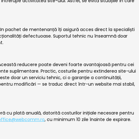
rerupe activitatea site-ului. Astfel, se evită situațiile în care
 Un pachet de mentenanță îți asigură acces direct la specialiști
ncționalități defectuoase. Suportul tehnic nu înseamnă doar
t.
 Această reducere poate deveni foarte avantajoasă pentru cei
te suplimentare. Practic, costurile pentru extinderea site-ului
te doar un serviciu tehnic, ci o garanție a continuității,
i pentru modificări — se traduc direct într-un website mai stabil,
eră cu plată anuală, datorită costurilor inițiale necesare pentru
office@webcomm.ro
, cu minimum 10 zile înainte de expirare.