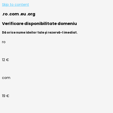
Skip to content
.ro .com .eu .org
Verificare disponibilitate domeniu
Dă orice nume ideilor tale și rezervă-l imediat.
ro
12 €
com
19 €