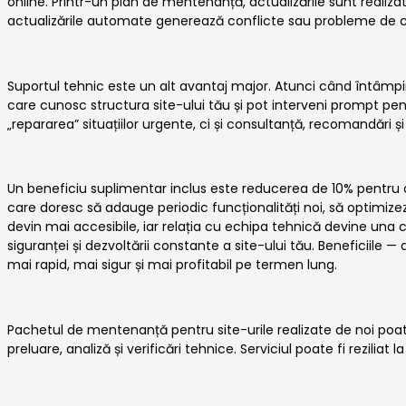
online. Printr-un plan de mentenanță, actualizările sunt realizat
actualizările automate generează conflicte sau probleme de c
Suportul tehnic este un alt avantaj major. Atunci când întâmpini
care cunosc structura site-ului tău și pot interveni prompt pe
„repararea” situațiilor urgente, ci și consultanță, recomandări ș
Un beneficiu suplimentar inclus este reducerea de 10% pentru
care doresc să adauge periodic funcționalități noi, să optimize
devin mai accesibile, iar relația cu echipa tehnică devine una c
siguranței și dezvoltării constante a site-ului tău. Beneficiile 
mai rapid, mai sigur și mai profitabil pe termen lung.
Pachetul de mentenanță pentru site-urile realizate de noi poate f
preluare, analiză și verificări tehnice. Serviciul poate fi reziliat