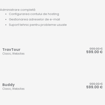
Administrare completă
Configurarea contului de hosting
Gestionarea adreselor de e-mail
Suport tehnic pentru probleme uzuale
999.00
€
TravTour
599.00
€
Clasic
,
Websites
999.00
€
Buddy
599.00
€
Clasic
,
Websites