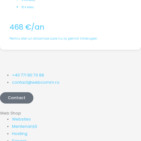
3 GB RAM
10 X MAIL
468 €/an
Pentru site-uri dinamice care nu își permit întreruperi
+40 771 80 70 88
contact@webcomm.ro
Contact
Web Shop
Websites
Mentenanță
Hosting
Servicii