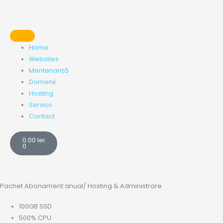
Skip
to
content
Home
Websites
Mentenanță
Domenii
Hosting
Servicii
Contact
Cart
0.00
lei
0
Pachet
Abonament anual
/
Hosting & Administrare
100GB SSD
500% CPU