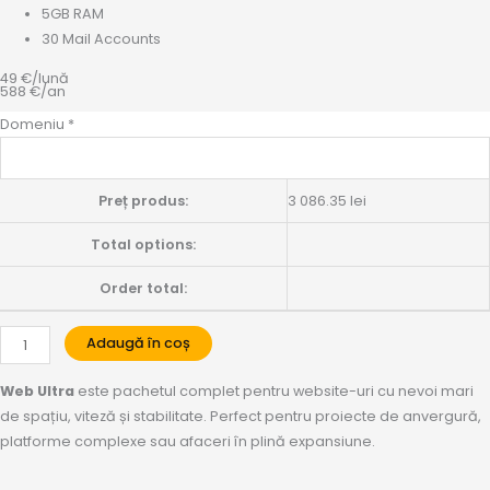
5GB RAM
30 Mail Accounts
49 €/lună
588 €/an
Cantitate
Domeniu
*
Web
Ultra
Anual
Preț produs:
3 086.35
lei
Total options:
Order total:
Adaugă în coș
Web Ultra
este pachetul complet pentru website-uri cu nevoi mari
de spațiu, viteză și stabilitate. Perfect pentru proiecte de anvergură,
platforme complexe sau afaceri în plină expansiune.