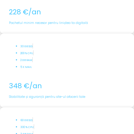
228 €/an
Pachetul minim necesar pentru liniștea ta digitală
30 GB SSD
200 % CPU
2 GB RAM
5 X MAIL
348 €/an
Stabilitate și siguranță pentru site-ul afacerii tale
60 GB SSD
300 % CPU