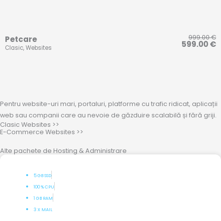
999.00
€
Petcare
599.00
€
Clasic
,
Websites
Pentru website-uri mari, portaluri, platforme cu trafic ridicat, aplicații
web sau companii care au nevoie de găzduire scalabilă și fără griji.
Clasic Websites >>
E-Commerce Websites >>
Alte pachete de Hosting & Administrare
5 GB SSD
100 % CPU
1 GB RAM
3 X MAIL